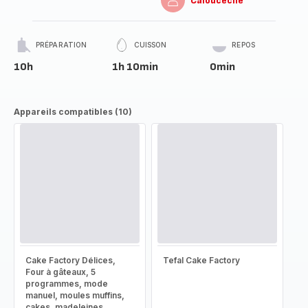
Caloucecile
PRÉPARATION
CUISSON
REPOS
10h
1h 10min
0min
Appareils compatibles (10)
Cake Factory Délices,
Tefal Cake Factory
Four à gâteaux, 5
programmes, mode
manuel, moules muffins,
cakes, madeleines,