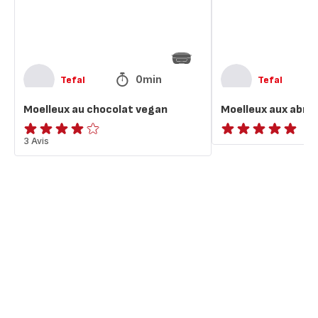
0min
Tefal
Tefal
Moelleux au chocolat vegan
Moelleux aux abri
Avis
3 Avis
ratings.NaN
4
étoiles
(moyenne)