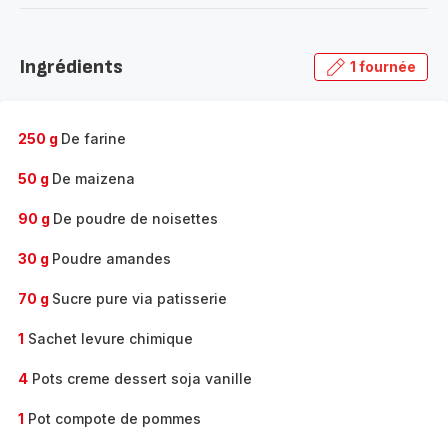
-
Découvrir
la
Ingrédients
1 fournée
gamme
complète
-
250 g
De farine
50 g
De maizena
90 g
De poudre de noisettes
30 g
Poudre amandes
70 g
Sucre pure via patisserie
1
Sachet levure chimique
4
Pots creme dessert soja vanille
1
Pot compote de pommes