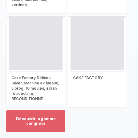
verrines
Cake Factory Délices
CAKE FACTORY
Silver, Machine à gâteaux,
5 prog, 10 moules, écran
rétroéclairé,
RECONDITIONNÉ
Découvrir la gamme
complète
Voir
plus...