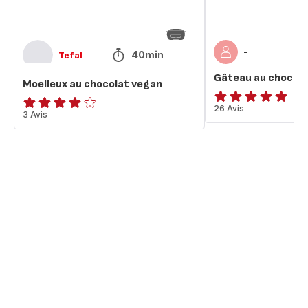
-
40min
Tefal
Gâteau au chocola
Moelleux au chocolat vegan
ratings.4.9
26 Avis
Avis
3 Avis
4
étoiles
(moyenne)