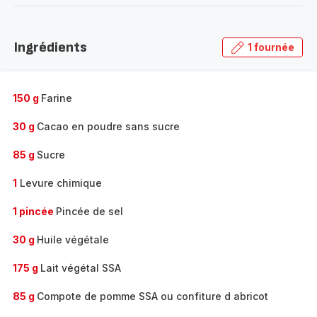
-
Découvrir
la
Ingrédients
1 fournée
gamme
complète
-
150 g
Farine
30 g
Cacao en poudre sans sucre
85 g
Sucre
1
Levure chimique
1 pincée
Pincée de sel
30 g
Huile végétale
175 g
Lait végétal SSA
85 g
Compote de pomme SSA ou confiture d abricot