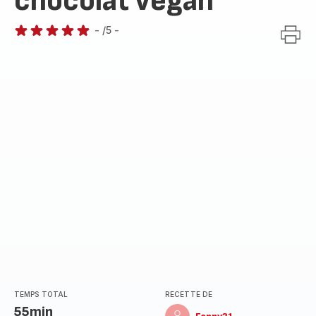
chocolat vegan
-
/5
-
Avis
5
étoiles
(moyenne)
TEMPS TOTAL
RECETTE DE
55min