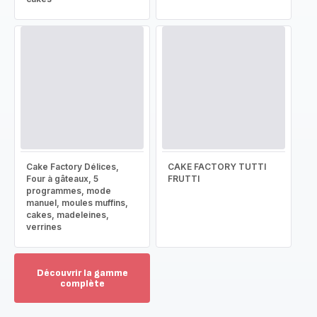
Cake Factory Délices,
CAKE FACTORY TUTTI
Four à gâteaux, 5
FRUTTI
programmes, mode
manuel, moules muffins,
cakes, madeleines,
verrines
Découvrir la gamme
complète
Voir
plus...