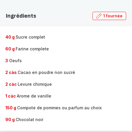
Découvrir
la
Ingrédients
1 fournée
gamme
complète
-
40 g
Sucre complet
60 g
Farine complete
3
Oeufs
2 càs
Cacao en poudre non sucré
2 càc
Levure chimique
1 càc
Arome de vanille
150 g
Compote de pommes ou parfum au choix
90 g
Chocolat noir