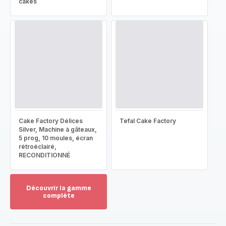
cakes
Cake Factory Délices
Tefal Cake Factory
Silver, Machine à gâteaux,
5 prog, 10 moules, écran
rétroéclairé,
RECONDITIONNÉ
Découvrir la gamme
complète
Voir
plus...
-