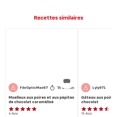
Recettes similaires
Moelleux
Gâteau
aux
aux
poires
poires
et
et
aux
pépites
pépites
de
de
chocolat
chocolat
caramélisé
1h 40min
FibrOpticMan67
Lyly971
Moelleux aux poires et aux pépites
Gâteau aux poires 
de chocolat caramélisé
chocolat
Avis
4 Avis
ratings.4.5
15 Avis