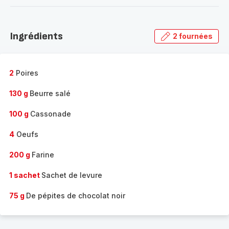
-
Découvrir
la
Ingrédients
2 fournées
gamme
complète
-
2
Poires
130 g
Beurre salé
100 g
Cassonade
4
Oeufs
200 g
Farine
1 sachet
Sachet de levure
75 g
De pépites de chocolat noir