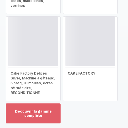
cakes, madeleines,
verrines
Cake Factory Délices
CAKE FACTORY
Silver, Machine à gâteaux,
5 prog, 10 moules, écran
rétroéclairé,
RECONDITIONNÉ
Découvrir la gamme
complète
Voir
plus...