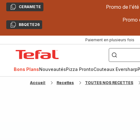
Promo de l'été
CERAMETE
Copier
Promo d
BBQETE26
Copier
Paiement en plusieurs fois
["Poêles
inox,
Accueil
Cake
Factory,
Tefal
Planchas,
Céramique..."]
Bons Plans
Nouveautés
Pizza Pronto
Couteaux Eversharp
P
Accueil
Recettes
TOUTES NOS RECETTES