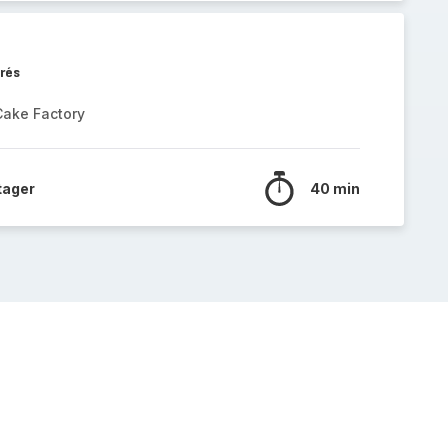
rés
Cake Factory
tager
40 min