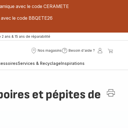
 céramique avec le code CERAMETE
ues avec le code BBQETE26
 2 ans & 15 ans de réparabilité
Nos magasins
Besoin d'aide ?
Nos
Besoin
Mon
Mon
magasins
d'aide
compte
panier
cessoires
Services & Recyclage
Inspirations
?
oires et pépites de