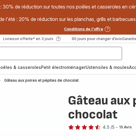
 : 30% de réduction sur toutes nos poêles et casseroles en
e l'été : 20% de réduction sur les planchas, grills et barbec
Conditions de l'offre
Livraison offerte* en 3 jours
90 jours pour changer d’avis
Garantie
oêles & casseroles
Petit électroménager
Ustensiles & moules
Ac
Gâteau aux poires et pépites de chocolat
Gâteau aux p
chocolat
4.5
/5
-
15 Avis
ratings.4.5