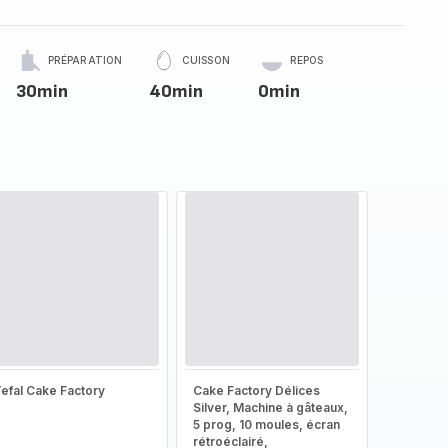
PRÉPARATION
CUISSON
REPOS
30min
40min
0min
efal Cake Factory
Cake Factory Délices
Silver, Machine à gâteaux,
5 prog, 10 moules, écran
rétroéclairé,