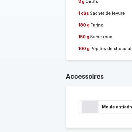
3 g
Oeufs
1 càs
Sachet de levure
180 g
Farine
150 g
Sucre roux
100 g
Pépites de chocolat
Accessoires
Moule antiadh