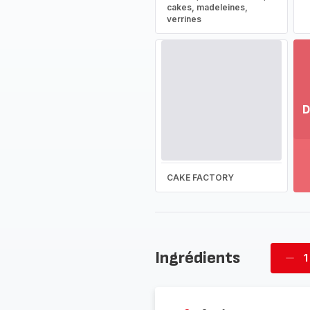
cakes, madeleines,
verrines
D
Vo
pl
-
Dé
CAKE FACTORY
la
g
co
-
Ingrédients
1
Supp
four