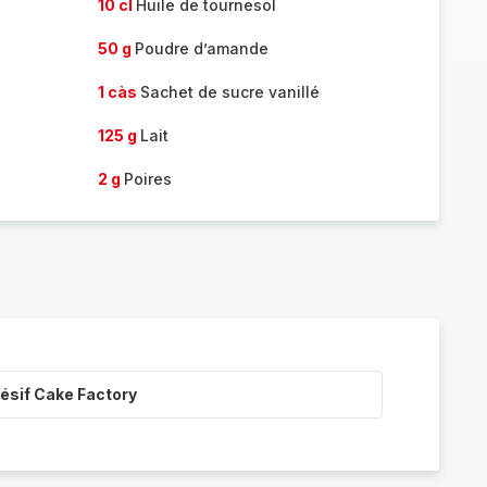
10 cl
Huile de tournesol
50 g
Poudre d’amande
1 càs
Sachet de sucre vanillé
125 g
Lait
2 g
Poires
ésif Cake Factory