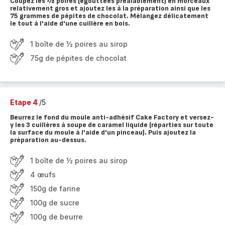
Coupez les ½ poires (égouttées préalablement) en morceaux
relativement gros et ajoutez les à la préparation ainsi que les
75 grammes de pépites de chocolat. Mélangez délicatement
le tout à l'aide d'une cuillère en bois.
1 boîte de ½ poires au sirop
75g de pépites de chocolat
Etape 4
/5
Beurrez le fond du moule anti-adhésif Cake Factory et versez-
y les 3 cuillères à soupe de caramel liquide (réparties sur toute
la surface du moule à l'aide d'un pinceau). Puis ajoutez la
préparation au-dessus.
1 boîte de ½ poires au sirop
4 œufs
150g de farine
100g de sucre
100g de beurre