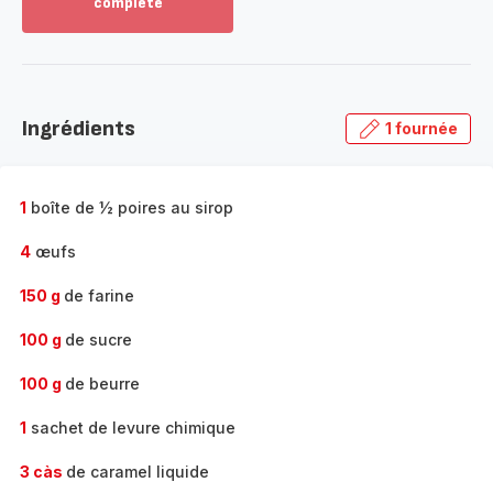
complète
Voir
plus...
-
Découvrir
la
Ingrédients
1 fournée
gamme
complète
-
1
boîte de ½ poires au sirop
4
œufs
150 g
de farine
100 g
de sucre
100 g
de beurre
1
sachet de levure chimique
3 càs
de caramel liquide