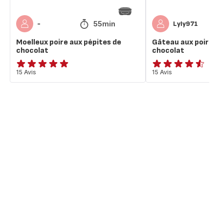
55min
-
Lyly971
Moelleux poire aux pépites de
Gâteau aux poires 
chocolat
chocolat
Avis
15 Avis
ratings.4.5
15 Avis
5
étoiles
(moyenne)