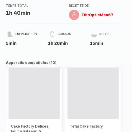
TEMPS TOTAL
RECETTE DE
1h 40min
FibrOpticMan67
PRÉPARATION
CUISSON
REPOS
5min
1h 20min
15min
Appareils compatibles (10)
Cake Factory Délices,
Tefal Cake Factory
Four à gâteaux, 5