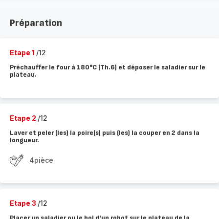
Préparation
Etape 1
/12
Préchauffer le four à 180°C (Th.6) et déposer le saladier sur le
plateau.
Etape 2
/12
Laver et peler (les) la poire(s) puis (les) la couper en 2 dans la
longueur.
4pièce
Etape 3
/12
Placer un saladier ou le bol d'un robot sur le plateau de la