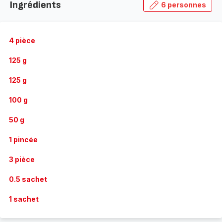
Ingrédients
6 personnes
4 pièce
125 g
125 g
100 g
50 g
1 pincée
3 pièce
0.5 sachet
1 sachet