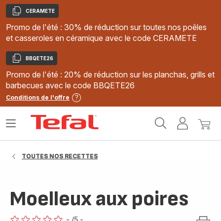
CERAMETE
Copier
Promo de l'été : 30% de réduction sur toutes nos poêles
et casseroles en céramique avec le code CERAMETE
BBQETE26
Copier
Promo de l'été : 20% de réduction sur les planchas, grills et
barbecues avec le code BBQETE26
Conditions de l'offre
Accueil
Ouvrir
Mon
Mon
Tefal
le
compte
panie
menu
TOUTES NOS RECETTES
Moelleux aux poires
-
/5
-