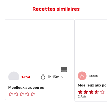
Recettes similaires
Moelleux
Moelleux
aux
aux
poires
poires
🍐
Sonia
1h 15min
Tefal
Moelleux aux poire
Moelleux aux poires
ratings.3.5
2 Avis
ratings.0