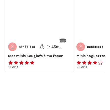
Kouglofs
à
à
ma
ma
façon
façon
1h 45min
Bénédicte
Bénédicte
Mes minis Kouglofs à ma façon
Minis baguettes à
ratings.4.9
15 Avis
ratings.4.1
23 Avis