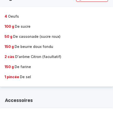
4
Oeufs
100 g
De sucre
50 g
De cassonade (sucre roux)
150 g
De beurre doux fondu
2 càs
D'arôme Citron (facultatif)
150 g
De farine
1 pincée
De sel
Accessoires