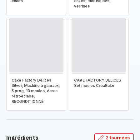
cakes
cakes, madeleines,
verrines
Cake Factory Délices
CAKE FACTORY DELICES
Silver, Machine à gâteaux,
Set moules CreaBake
5 prog, 10 moules, écran
rétroéclairé,
RECONDITIONNÉ
Ingrédients
2 fournées