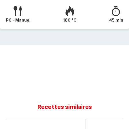
P6 - Manuel
180 °C
45 min
Recettes similaires
Mes
Minis
minis
baguettes