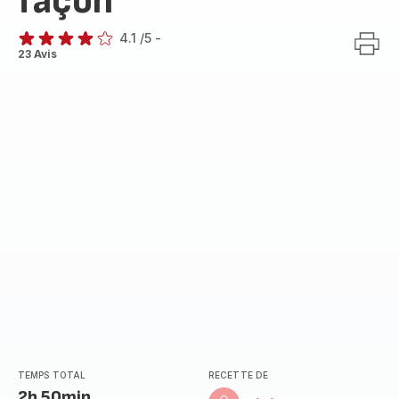
façon
4.1
/5
-
ratings.4.1
23 Avis
TEMPS TOTAL
RECETTE DE
2h 50min