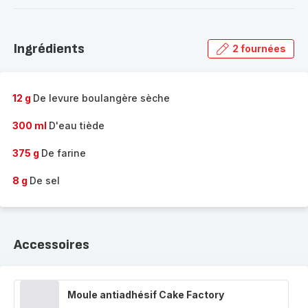
-
Découvrir
la
Ingrédients
2 fournées
gamme
complète
-
12 g
De levure boulangère sèche
300 ml
D'eau tiède
375 g
De farine
8 g
De sel
Accessoires
Moule antiadhésif Cake Factory