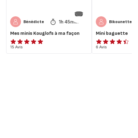
1h 45min
Bénédicte
Bikounette12
Mes minis Kouglofs à ma façon
Mini baguette
ratings.4.9
15 Avis
ratings.4.4
6 Avis