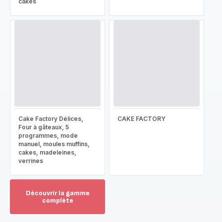
cakes
Cake Factory Délices,
CAKE FACTORY
Four à gâteaux, 5
programmes, mode
manuel, moules muffins,
cakes, madeleines,
verrines
Découvrir la gamme
complète
Voir
plus...