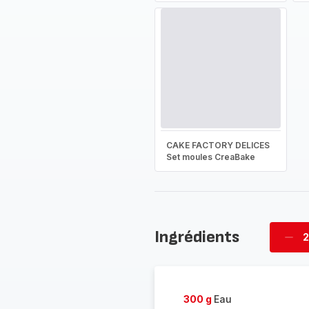
CAKE FACTORY DELICES
Set moules CreaBake
Ingrédients
2
Supp
four
300 g
Eau