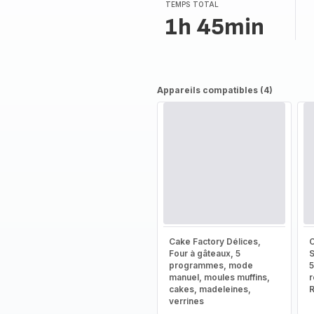
TEMPS TOTAL
1h 45min
Appareils compatibles (4)
Cake Factory Délices,
C
Four à gâteaux, 5
S
programmes, mode
5
manuel, moules muffins,
r
cakes, madeleines,
verrines