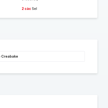
2 càc
Sel
e Creabake