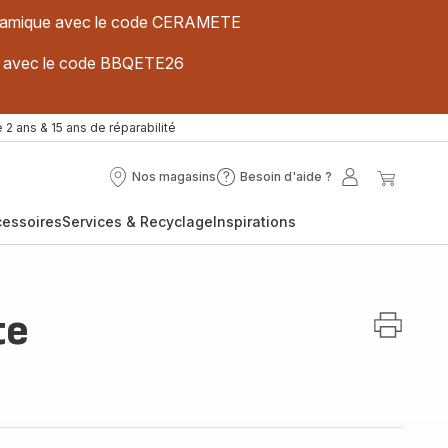
 céramique avec le code CERAMETE
ues avec le code BBQETE26
 2 ans & 15 ans de réparabilité
Nos magasins
Besoin d'aide ?
Nos
Besoin
Mon
Mon
magasins
d'aide
compte
panier
cessoires
Services & Recyclage
Inspirations
?
te