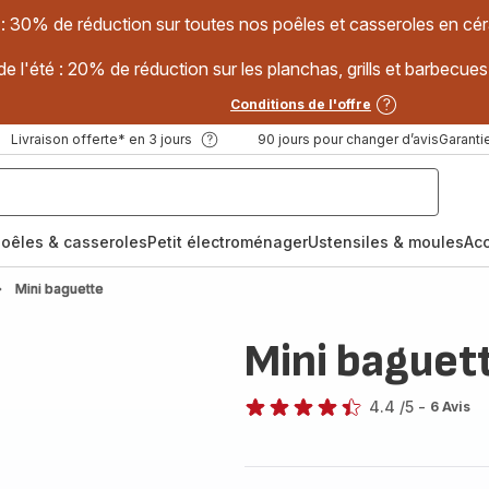
 : 30% de réduction sur toutes nos poêles et casseroles en
e l'été : 20% de réduction sur les planchas, grills et barbec
Conditions de l'offre
Livraison offerte* en 3 jours
90 jours pour changer d’avis
Garantie
oêles & casseroles
Petit électroménager
Ustensiles & moules
Ac
Mini baguette
Mini baguet
4.4
/5
-
6 Avis
ratings.4.4