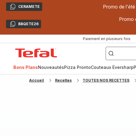
Promo de l'été
CERAMETE
Copier
Promo d
BBQETE26
Copier
Paiement en plusieurs fois
["Poêles
inox,
Accueil
Cake
Factory,
Tefal
Planchas,
Céramique..."]
Bons Plans
Nouveautés
Pizza Pronto
Couteaux Eversharp
P
Accueil
Recettes
TOUTES NOS RECETTES