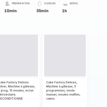
PRÉPARATION
CUISSON
REPOS
10min
35min
1h
ake Factory Délices
Cake Factory Délices,
ilver, Machine à gâteaux,
Machine à gâteaux, 5
 prog, 10 moules, écran
programmes, mode
étroéclairé,
manuel, moules muffins,
RECONDITIONNÉ
cakes