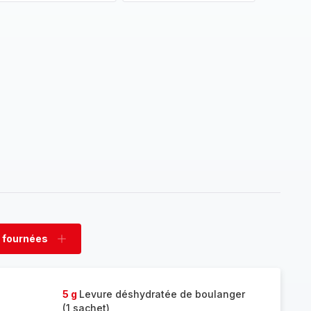
 fournées
rimer
Ajouter
nées
fournées
5 g
Levure déshydratée de boulanger
(1 sachet)