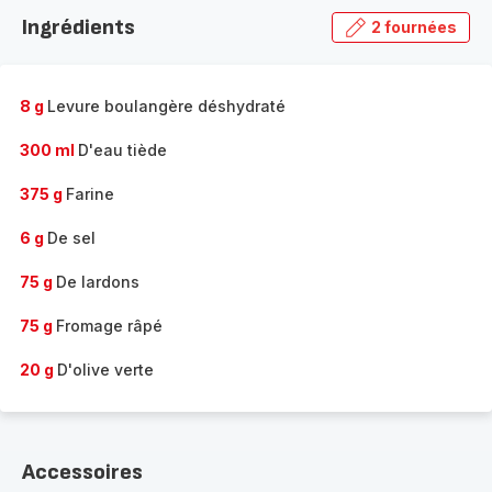
la
Ingrédients
2 fournées
gamme
complète
-
8 g
Levure boulangère déshydraté
300 ml
D'eau tiède
375 g
Farine
6 g
De sel
75 g
De lardons
75 g
Fromage râpé
20 g
D'olive verte
Accessoires