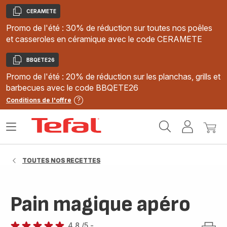
CERAMETE
Copier
Promo de l'été : 30% de réduction sur toutes nos poêles
et casseroles en céramique avec le code CERAMETE
BBQETE26
Copier
Promo de l'été : 20% de réduction sur les planchas, grills et
barbecues avec le code BBQETE26
Conditions de l'offre
Accueil
Ouvrir
Mon
Mon
Tefal
le
compte
panie
menu
TOUTES NOS RECETTES
Pain magique apéro
4.8
/5
-