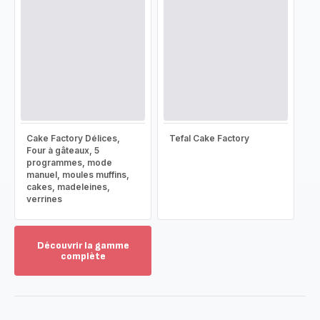
Cake Factory Délices,
Tefal Cake Factory
Four à gâteaux, 5
programmes, mode
manuel, moules muffins,
cakes, madeleines,
verrines
Découvrir la gamme
complète
Voir
plus...
-
Découvrir