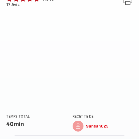
ratings.4.8
17 Avis
TEMPS TOTAL
RECETTE DE
40min
Sansan023