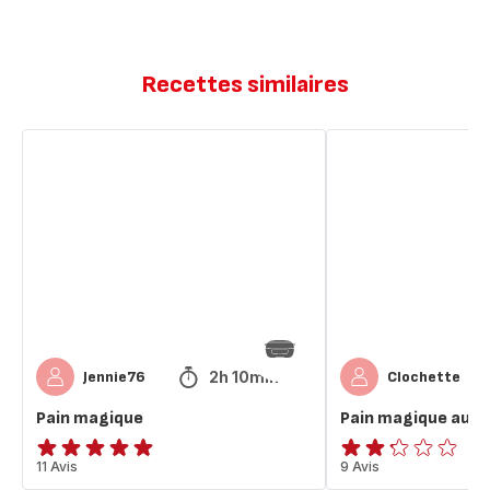
Recettes similaires
Pain
Pain
magique
magique
au
chocolat
2h 10min
Jennie76
Clochette
Pain magique
Pain magique au c
Avis
11 Avis
ratings.2.2
9 Avis
5