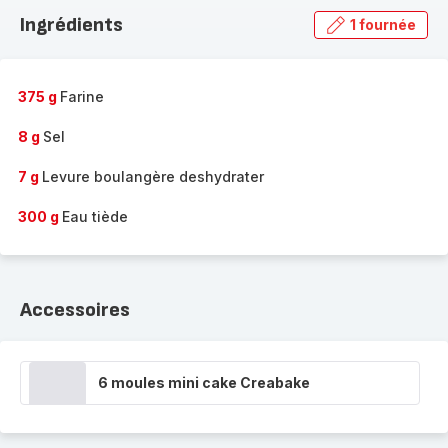
la
Ingrédients
1 fournée
gamme
complète
-
375 g
Farine
8 g
Sel
7 g
Levure boulangère deshydrater
300 g
Eau tiède
Accessoires
6 moules mini cake Creabake