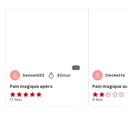
Pain
Pain
magique
magique
apéro
au
chocolat
40min
Sansan023
Clochette
Pain magique apéro
Pain magique au c
ratings.4.8
17 Avis
ratings.2.2
9 Avis