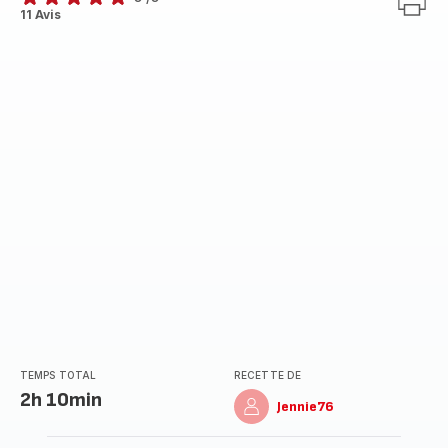
Avis
11 Avis
5
étoiles
(moyenne)
TEMPS TOTAL
RECETTE DE
2h 10min
Jennie76