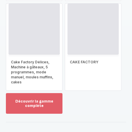
Cake Factory Délices,
CAKE FACTORY
Machine à gâteaux, 5
programmes, mode
manuel, moules muffins,
cakes
Découvrir la gamme
complète
Voir
plus...
-
Découvrir