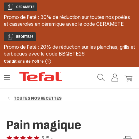
CERAMETE
Copier
Promo de l'été : 30% de réduction sur toutes nos poêles
et casseroles en céramique avec le code CERAMETE
BBQETE26
Copier
Promo de l'été : 20% de réduction sur les planchas, grills et
barbecues avec le code BBQETE26
Conditions de l'offre
Accueil
Ouvrir
Mon
Mon
Tefal
le
compte
panie
menu
TOUTES NOS RECETTES
Pain magique
5
/5
-