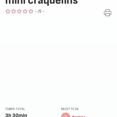
mini craquelins
-
/5
-
ratings.0
TEMPS TOTAL
RECETTE DE
3h 30min