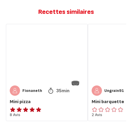
Recettes similaires
Mini
Mini
pizza
barquette
35min
Fionaneth
Ungrain91
Mini pizza
Mini barquette
Avis
8 Avis
ratings.0
2 Avis
5
étoiles