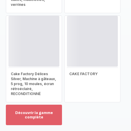
verrines
Cake Factory Délices
CAKE FACTORY
Silver, Machine à gâteaux,
5 prog, 10 moules, écran
rétroéclairé,
RECONDITIONNÉ
Découvrir la gamme
complète
Voir
plus...