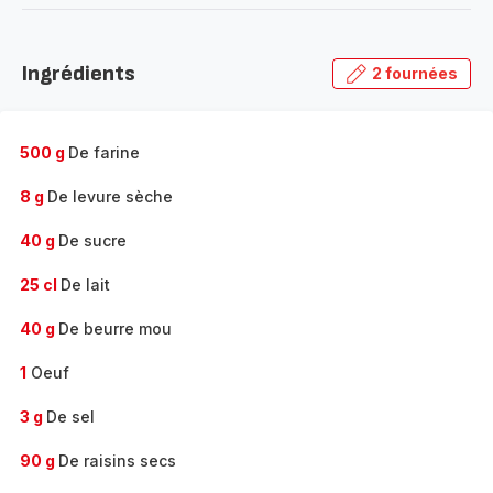
-
Découvrir
la
Ingrédients
2 fournées
gamme
complète
-
500 g
De farine
8 g
De levure sèche
40 g
De sucre
25 cl
De lait
40 g
De beurre mou
1
Oeuf
3 g
De sel
90 g
De raisins secs