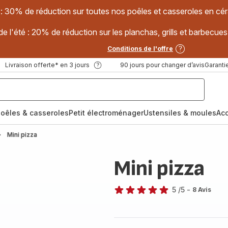
 : 30% de réduction sur toutes nos poêles et casseroles en
e l'été : 20% de réduction sur les planchas, grills et barbec
Conditions de l'offre
Livraison offerte* en 3 jours
90 jours pour changer d’avis
Garantie
oêles & casseroles
Petit électroménager
Ustensiles & moules
Ac
Mini pizza
Mini pizza
5
/5
-
8 Avis
Avis
5
étoiles