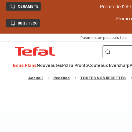
Promo de l'été
CERAMETE
Copier
Promo d
BBQETE26
Copier
Paiement en plusieurs fois
["Poêles
inox,
Accueil
Cake
Factory,
Tefal
Planchas,
Céramique..."]
Bons Plans
Nouveautés
Pizza Pronto
Couteaux Eversharp
P
Accueil
Recettes
TOUTES NOS RECETTES