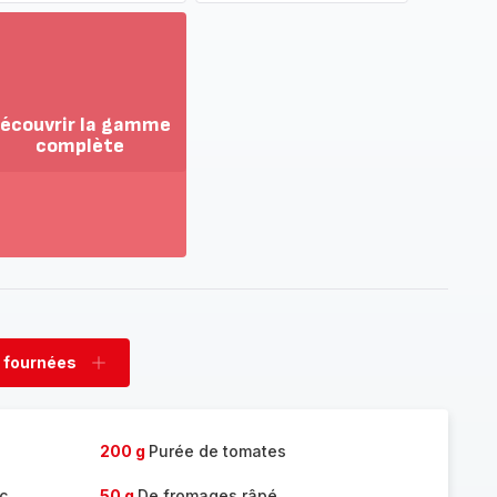
écouvrir la gamme
complète
ir
us...
couvrir
amme
mplète
 fournées
rimer
Ajouter
nées
fournées
200 g
Purée de tomates
c
50 g
De fromages râpé