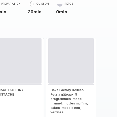
PRÉPARATION
CUISSON
REPOS
min
20min
0min
CAKE FACTORY
Cake Factory Délices,
PISTACHE
Four à gâteaux, 5
programmes, mode
manuel, moules muffins,
cakes, madeleines,
verrines