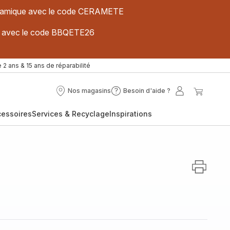
 céramique avec le code CERAMETE
ues avec le code BBQETE26
 2 ans & 15 ans de réparabilité
Nos magasins
Besoin d'aide ?
Nos
Besoin
Mon
Mon
magasins
d'aide
compte
panier
cessoires
Services & Recyclage
Inspirations
?