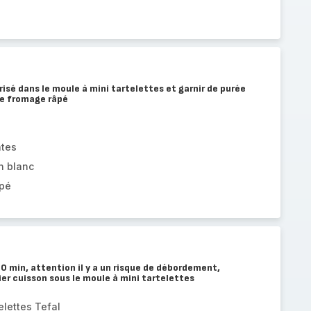
risé dans le moule à mini tartelettes et garnir de purée
de fromage râpé
ates
n blanc
âpé
0 min, attention il y a un risque de débordement,
ier cuisson sous le moule à mini tartelettes
elettes Tefal