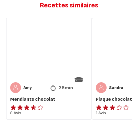
Recettes similaires
Mendiants
Plaque
chocolat
chocolat,
façon
mendiant
36min
Amy
Sandra
Mendiants chocolat
Plaque chocolat, 
ratings.3.6
8 Avis
Avis
1 Avis
3
étoiles
(moyenne)