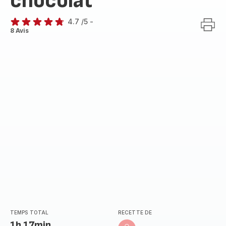
chocolat
4.7
/5
-
ratings.4.7
8 Avis
TEMPS TOTAL
RECETTE DE
1h 17min