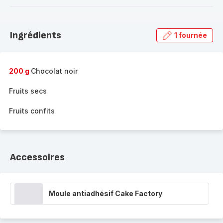
-
Découvrir
la
Ingrédients
1 fournée
gamme
complète
-
200 g
Chocolat noir
Fruits secs
Fruits confits
Accessoires
Moule antiadhésif Cake Factory