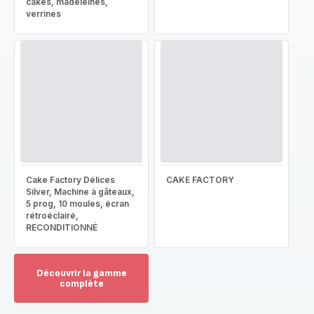
cakes, madeleines,
verrines
Cake Factory Délices
CAKE FACTORY
Silver, Machine à gâteaux,
5 prog, 10 moules, écran
rétroéclairé,
RECONDITIONNÉ
Découvrir la gamme
complète
Voir
plus...