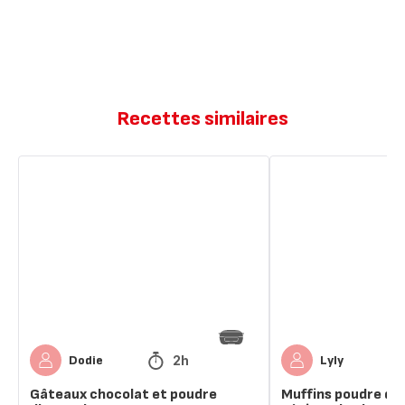
Recettes similaires
Gâteaux
Muffins
chocolat
poudre
et
de
poudre
noisettes
d'amande
et
pépites
de
chocolat
2h
Dodie
Lyly
Gâteaux chocolat et poudre
Muffins poudre de 