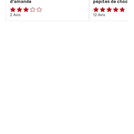
d'amande
pépites de chocol
Avis
2 Avis
ratings.4.7
12 Avis
3
étoiles
(moyenne)