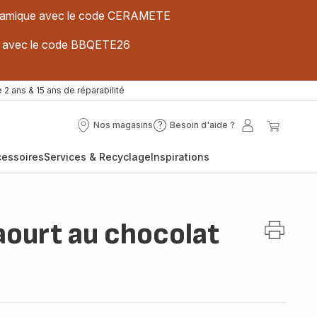
 céramique avec le code CERAMETE
ues avec le code BBQETE26
 2 ans & 15 ans de réparabilité
Nos magasins
Besoin d'aide ?
Nos
Besoin
Mon
Mon
magasins
d'aide
compte
panier
cessoires
Services & Recyclage
Inspirations
?
aourt au chocolat