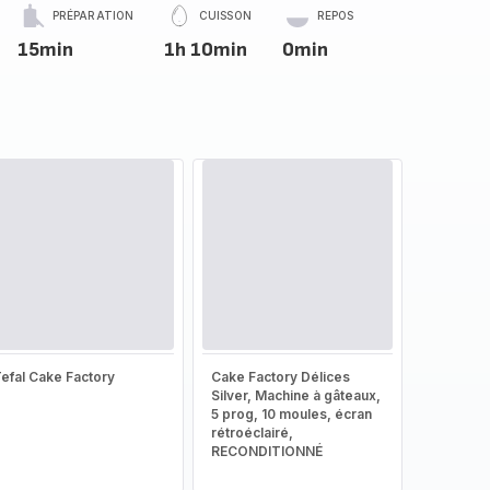
PRÉPARATION
CUISSON
REPOS
15min
1h 10min
0min
efal Cake Factory
Cake Factory Délices
Silver, Machine à gâteaux,
5 prog, 10 moules, écran
rétroéclairé,
RECONDITIONNÉ