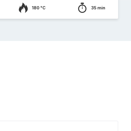
180 °C
35 min
Gatea
au