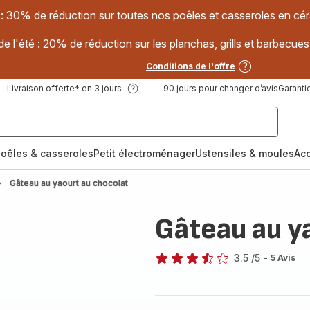
 : 30% de réduction sur toutes nos poêles et casseroles en
e l'été : 20% de réduction sur les planchas, grills et barbec
Conditions de l'offre
Livraison offerte* en 3 jours
90 jours pour changer d’avis
Garantie
oêles & casseroles
Petit électroménager
Ustensiles & moules
Ac
Gâteau au yaourt au chocolat
Gâteau au y
3.5
/5
-
5 Avis
ratings.3.5