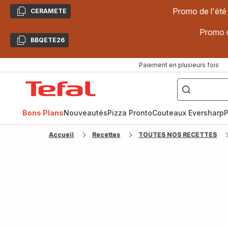
Promo de l'été
CERAMETE
Copier
Promo d
BBQETE26
Copier
Paiement en plusieurs fois
["Poêles
inox,
Accueil
Cake
Factory,
Tefal
Planchas,
Céramique..."]
Bons Plans
Nouveautés
Pizza Pronto
Couteaux Eversharp
P
Accueil
Recettes
TOUTES NOS RECETTES