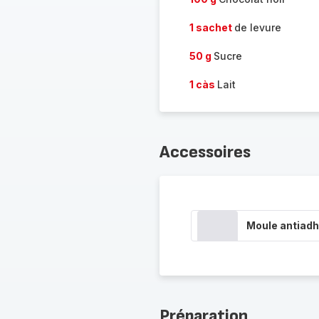
1 sachet
de levure
50 g
Sucre
1 càs
Lait
Accessoires
Moule antiadh
Préparation