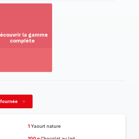
écouvrir la gamme
complète
ir
us...
couvrir
amme
mplète
 fournée
rimer
Ajouter
née
fournée
1
Yaourt nature
100 g
Chocolat au lait