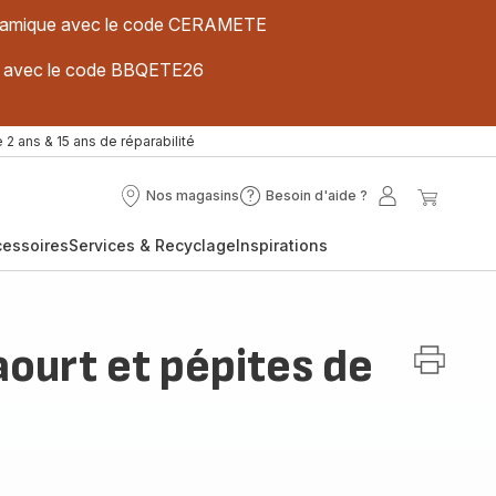
 céramique avec le code CERAMETE
ues avec le code BBQETE26
 2 ans & 15 ans de réparabilité
Nos magasins
Besoin d'aide ?
Nos
Besoin
Mon
Mon
magasins
d'aide
compte
panier
cessoires
Services & Recyclage
Inspirations
?
aourt et pépites de