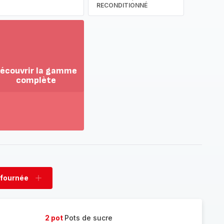
RECONDITIONNÉ
écouvrir la gamme
complète
ir
us...
couvrir
amme
mplète
 fournée
rimer
Ajouter
née
fournée
2 pot
Pots de sucre