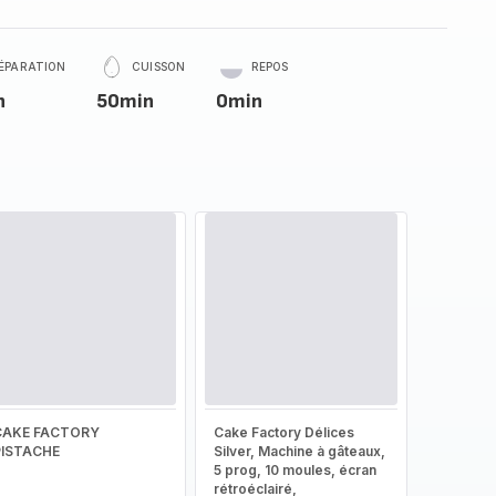
ÉPARATION
CUISSON
REPOS
n
50min
0min
CAKE FACTORY
Cake Factory Délices
PISTACHE
Silver, Machine à gâteaux,
5 prog, 10 moules, écran
rétroéclairé,