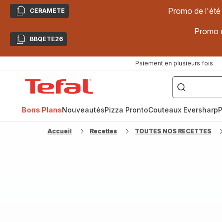
Promo de l'été
CERAMETE
Copier
Promo d
BBQETE26
Copier
Paiement en plusieurs fois
["Poêles
inox,
Accueil
Cake
Factory,
Tefal
Planchas,
Céramique..."]
Bons Plans
Nouveautés
Pizza Pronto
Couteaux Eversharp
P
Accueil
Recettes
TOUTES NOS RECETTES