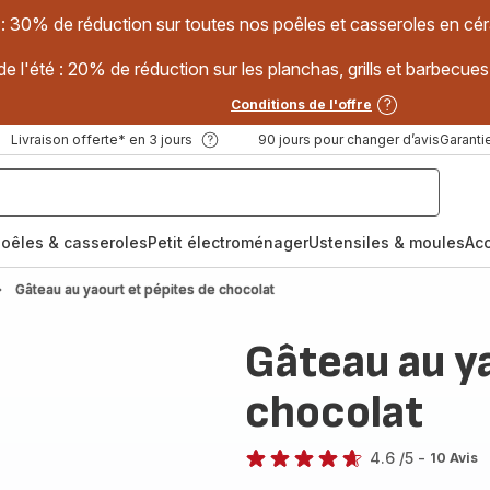
 : 30% de réduction sur toutes nos poêles et casseroles en
e l'été : 20% de réduction sur les planchas, grills et barbec
Conditions de l'offre
Livraison offerte* en 3 jours
90 jours pour changer d’avis
Garantie
oêles & casseroles
Petit électroménager
Ustensiles & moules
Ac
Gâteau au yaourt et pépites de chocolat
Gâteau au y
chocolat
4.6
/5
-
10 Avis
ratings.4.6