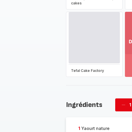
cakes
D
Vo
pl
-
Dé
Tefal Cake Factory
la
g
co
-
Ingrédients
1
Supp
four
1
Yaourt nature