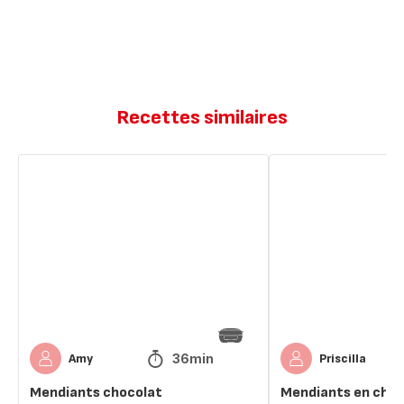
Recettes similaires
Mendiants
Mendiants
chocolat
en
chocolat
36min
Amy
Priscilla
Mendiants chocolat
Mendiants en choc