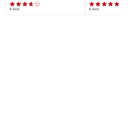
ratings.3.6
8 Avis
ratings.4.7
8 Avis