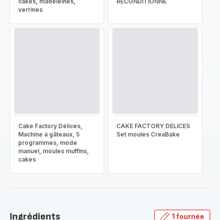
cakes, madeleines,
RECONDITIONNÉ
verrines
Cake Factory Délices,
CAKE FACTORY DELICES
Machine à gâteaux, 5
Set moules CreaBake
programmes, mode
manuel, moules muffins,
cakes
Ingrédients
1 fournée