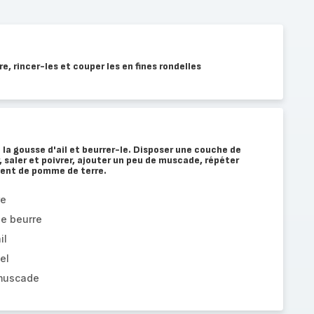
, rincer-les et couper les en fines rondelles
c la gousse d'ail et beurrer-le. Disposer une couche de
, saler et poivrer, ajouter un peu de muscade, répéter
ment de pomme de terre.
re
de beurre
il
el
 muscade