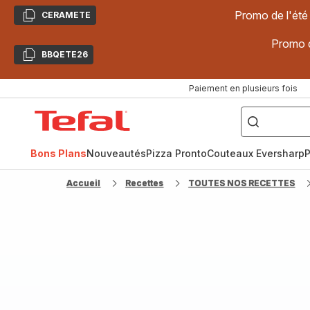
Promo de l'été
CERAMETE
Copier
Promo d
BBQETE26
Copier
Paiement en plusieurs fois
["Poêles
inox,
Accueil
Cake
Factory,
Tefal
Planchas,
Céramique..."]
Bons Plans
Nouveautés
Pizza Pronto
Couteaux Eversharp
P
Accueil
Recettes
TOUTES NOS RECETTES