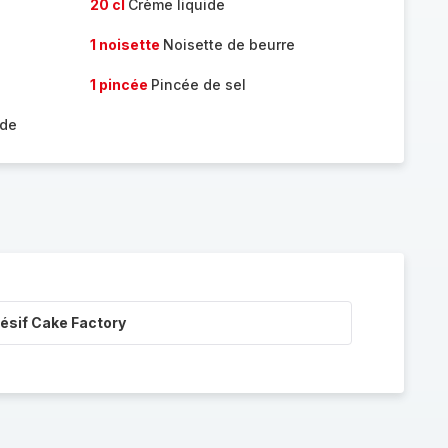
20 cl
Crème liquide
1 noisette
Noisette de beurre
1 pincée
Pincée de sel
ade
ésif Cake Factory