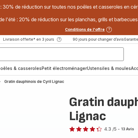
 : 30% de réduction sur toutes nos poêles et casseroles en
e l'été : 20% de réduction sur les planchas, grills et barbec
Conditions de l'offre
Livraison offerte* en 3 jours
90 jours pour changer d’avis
Garantie
oêles & casseroles
Petit électroménager
Ustensiles & moules
Ac
Gratin dauphinois de Cyril Lignac
Gratin dauph
Lignac
4.3
/5
-
13 Avis
ratings.4.3