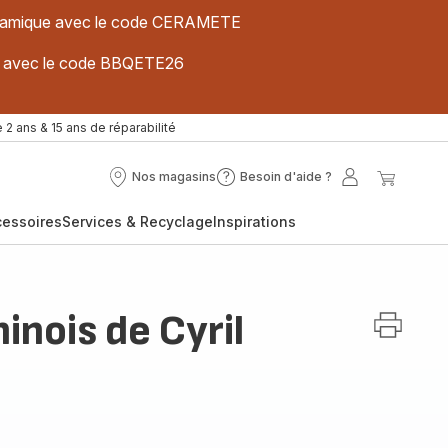
 céramique avec le code CERAMETE
ues avec le code BBQETE26
 2 ans & 15 ans de réparabilité
Nos magasins
Besoin d'aide ?
Nos
Besoin
Mon
Mon
magasins
d'aide
compte
panier
cessoires
Services & Recyclage
Inspirations
?
inois de Cyril