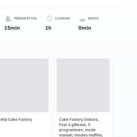
PRÉPARATION
CUISSON
REPOS
15min
1h
0min
efal Cake Factory
Cake Factory Délices,
Four à gâteaux, 5
programmes, mode
manuel, moules muffins,