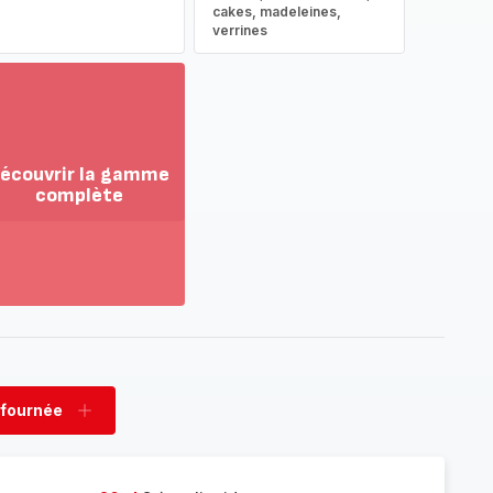
cakes, madeleines,
verrines
écouvrir la gamme
complète
ir
us...
couvrir
amme
mplète
 fournée
rimer
Ajouter
née
fournée