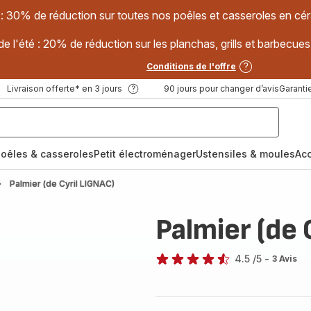
 : 30% de réduction sur toutes nos poêles et casseroles en
e l'été : 20% de réduction sur les planchas, grills et barbec
Conditions de l'offre
Livraison offerte* en 3 jours
90 jours pour changer d’avis
Garantie
oêles & casseroles
Petit électroménager
Ustensiles & moules
Ac
Palmier (de Cyril LIGNAC)
Palmier (de 
4.5
/5
-
3 Avis
ratings.4.5