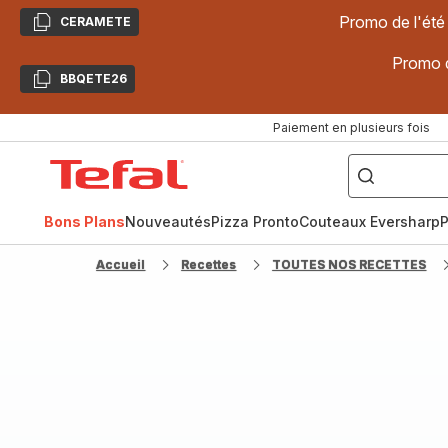
Promo de l'été
CERAMETE
Copier
Promo d
BBQETE26
Copier
Paiement en plusieurs fois
["Poêles
inox,
Accueil
Cake
Factory,
Tefal
Planchas,
Céramique..."]
Bons Plans
Nouveautés
Pizza Pronto
Couteaux Eversharp
P
Accueil
Recettes
TOUTES NOS RECETTES