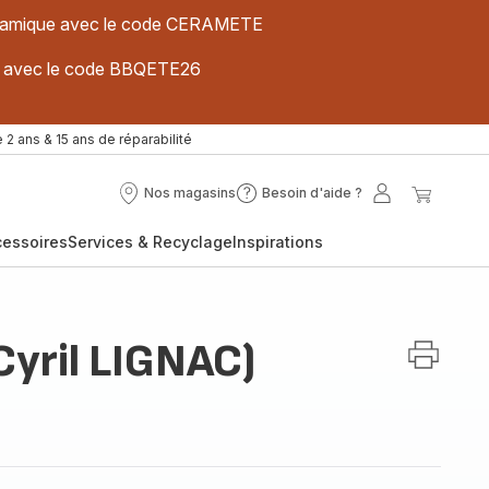
 céramique avec le code CERAMETE
ues avec le code BBQETE26
 2 ans & 15 ans de réparabilité
Nos magasins
Besoin d'aide ?
Nos
Besoin
Mon
Mon
magasins
d'aide
compte
panier
cessoires
Services & Recyclage
Inspirations
?
Cyril LIGNAC)