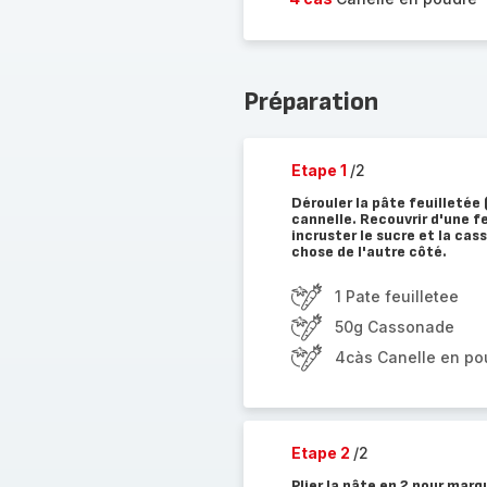
Préparation
Etape 1
/2
Dérouler la pâte feuilletée 
cannelle. Recouvrir d'une fe
incruster le sucre et la ca
chose de l'autre côté.
1 Pate feuilletee
50g Cassonade
4càs Canelle en po
Etape 2
/2
Plier la pâte en 2 pour marq