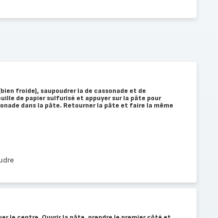
(bien froide), saupoudrer la de cassonade et de
uille de papier sulfurisé et appuyer sur la pâte pour
ssonade dans la pâte. Retourner la pâte et faire la même
udre
uer le centre. Ouvrir la pâte, prendre le premier côté et