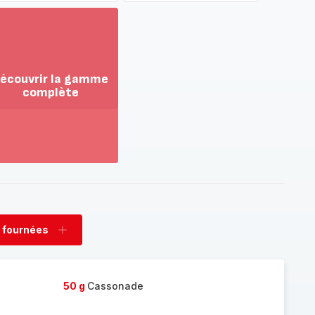
écouvrir la gamme
complète
ir
us...
couvrir
amme
mplète
 fournées
rimer
Ajouter
nées
fournées
50 g
Cassonade