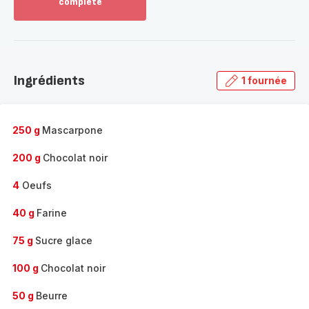
complète
Voir
plus...
-
Découvrir
la
Ingrédients
1 fournée
gamme
complète
-
250 g
Mascarpone
200 g
Chocolat noir
4
Oeufs
40 g
Farine
75 g
Sucre glace
100 g
Chocolat noir
50 g
Beurre