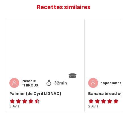
Recettes similaires
Palmier
Banana
(de
bread
Cyril
cyril
LIGNAC)
lignac
Pascale
32min
napoelonne
THIROUX
Palmier (de Cyril LIGNAC)
Banana bread cyril
ratings.4.5
3 Avis
Avis
2 Avis
5
étoiles
(moyenne)