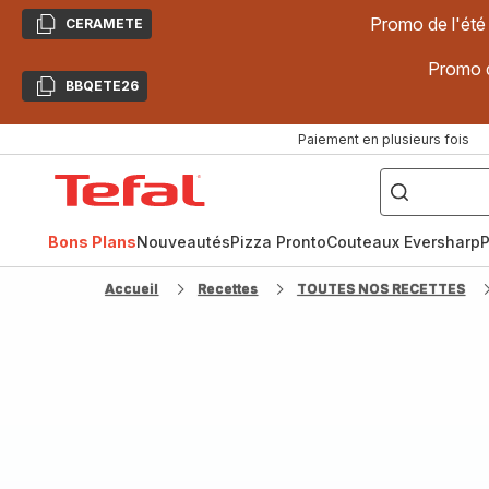
Promo de l'été
CERAMETE
Copier
Promo d
BBQETE26
Copier
Paiement en plusieurs fois
["Poêles
inox,
Accueil
Cake
Factory,
Tefal
Planchas,
Céramique..."]
Bons Plans
Nouveautés
Pizza Pronto
Couteaux Eversharp
P
Accueil
Recettes
TOUTES NOS RECETTES