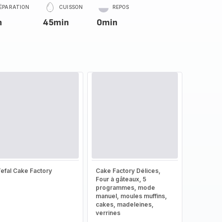
ÉPARATION
CUISSON
REPOS
n
45min
0min
efal Cake Factory
Cake Factory Délices,
Four à gâteaux, 5
programmes, mode
manuel, moules muffins,
cakes, madeleines,
verrines