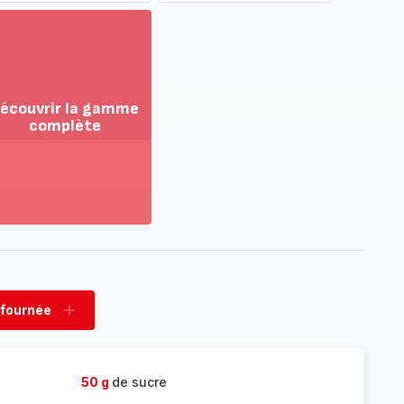
écouvrir la gamme
complète
ir
us...
couvrir
amme
mplète
 fournée
rimer
Ajouter
née
fournée
50 g
de sucre