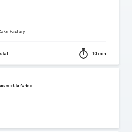
Cake Factory
olat
10 min
ucre et la farine