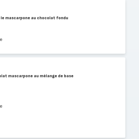
 le mascarpone au chocolat fondu
e
colat mascarpone au mélange de base
e