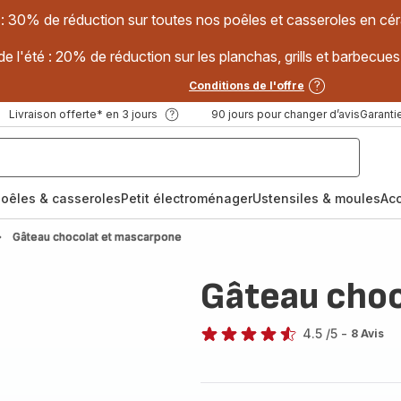
 : 30% de réduction sur toutes nos poêles et casseroles en
e l'été : 20% de réduction sur les planchas, grills et barbec
Conditions de l'offre
Livraison offerte* en 3 jours
90 jours pour changer d’avis
Garantie
oêles & casseroles
Petit électroménager
Ustensiles & moules
Ac
Gâteau chocolat et mascarpone
Gâteau choc
4.5
/5
-
8 Avis
ratings.4.5