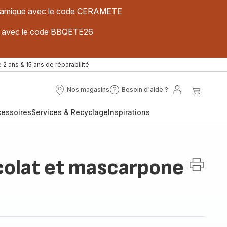
 céramique avec le code CERAMETE
ues avec le code BBQETE26
 2 ans & 15 ans de réparabilité
Nos magasins
Besoin d'aide ?
Nos
Besoin
Mon
Mon
magasins
d'aide
compte
panier
cessoires
Services & Recyclage
Inspirations
?
olat et mascarpone