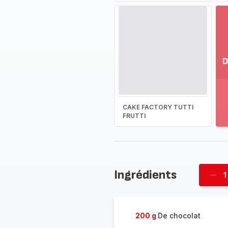
D
Vo
pl
-
CAKE FACTORY TUTTI
Dé
FRUTTI
la
g
co
-
Ingrédients
1
Supp
four
200 g
De chocolat