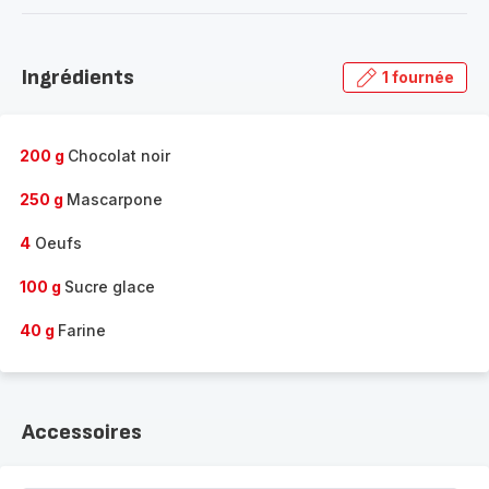
-
Découvrir
la
Ingrédients
1 fournée
gamme
complète
-
200 g
Chocolat noir
250 g
Mascarpone
4
Oeufs
100 g
Sucre glace
40 g
Farine
Accessoires