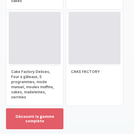
cakes
Cake Factory Délices,
CAKE FACTORY
Four à gâteaux, 5
programmes, mode
manuel, moules muffins,
cakes, madeleines,
verrines
Découvrir la gamme
complète
Voir
plus...