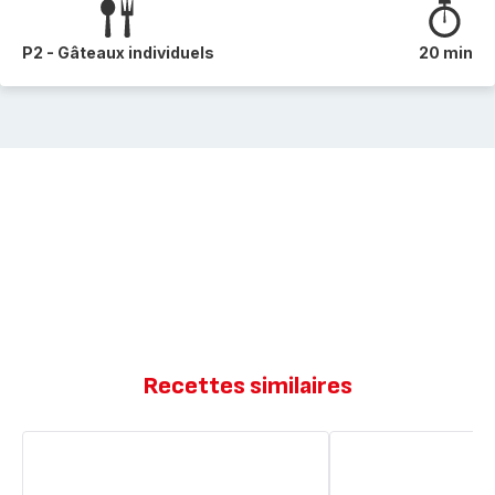
P2 - Gâteaux individuels
20 min
Recettes similaires
Gâteau
Gâteau
chocolat
au
et
chocolat