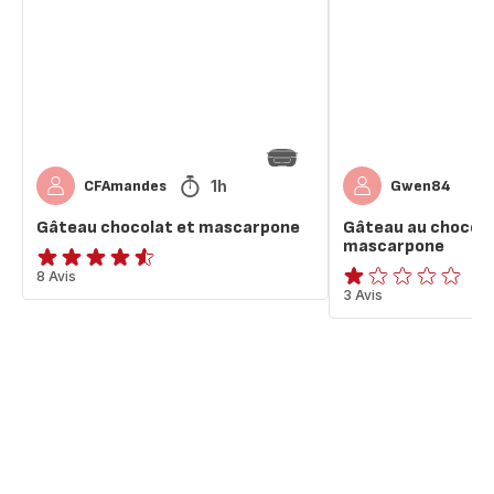
mascarpone
et
mascarpone
1h
CFAmandes
Gwen84
Gâteau chocolat et mascarpone
Gâteau au chocola
mascarpone
ratings.4.5
8 Avis
Avis
3 Avis
1
étoile
(moyenne)