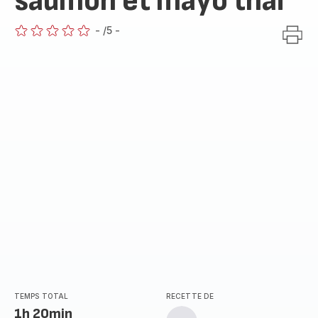
saumon et mayo thaï
-
/5
-
ratings.0
TEMPS TOTAL
RECETTE DE
1h 20min