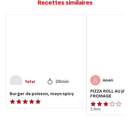
Recettes similaires
Burger
PIZZA
de
ROLL
poisson,
AU
mayo
JAMBON,
spicy
OLIVES
ET
FROMAGE
Améli
26min
Tefal
PIZZA ROLL AU JAM
Burger de poisson, mayo spicy
FROMAGE
ratings.NaN
ratings.2.7
2 Avis