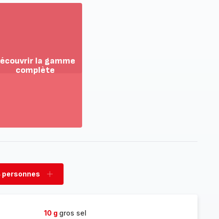
écouvrir la gamme
complète
ir
us...
couvrir
amme
mplète
 personnes
rimer
Ajouter
sonnes
personnes
10 g
gros sel