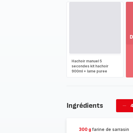
D
Vo
pl
-
Hachoir manuel 5
Dé
secondes kit hachoir
900ml + lame puree
la
g
co
-
Ingrédients
4
Supp
per
300 g
farine de sarrasin