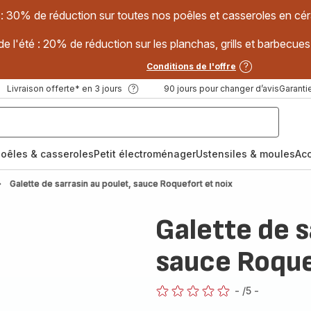
 : 30% de réduction sur toutes nos poêles et casseroles en
e l'été : 20% de réduction sur les planchas, grills et barbec
Conditions de l'offre
Livraison offerte* en 3 jours
90 jours pour changer d’avis
Garantie
oêles & casseroles
Petit électroménager
Ustensiles & moules
Ac
Galette de sarrasin au poulet, sauce Roquefort et noix
Galette de s
sauce Roque
-
/5
-
ratings.0