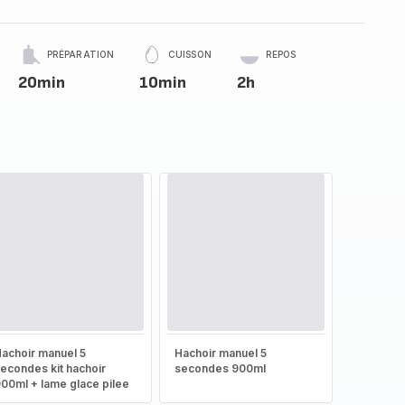
PRÉPARATION
CUISSON
REPOS
20min
10min
2h
achoir manuel 5
Hachoir manuel 5
econdes kit hachoir
secondes 900ml
00ml + lame glace pilee