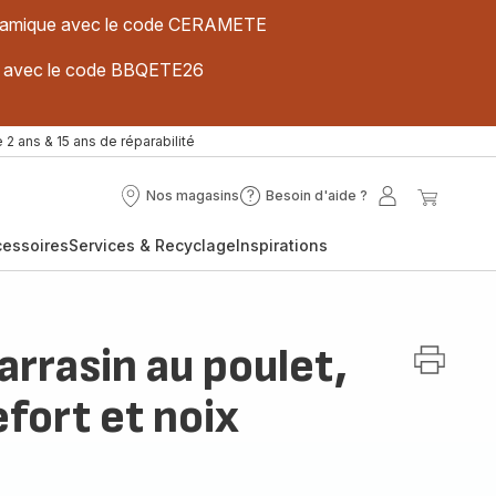
 céramique avec le code CERAMETE
ues avec le code BBQETE26
 2 ans & 15 ans de réparabilité
Nos magasins
Besoin d'aide ?
Nos
Besoin
Mon
Mon
magasins
d'aide
compte
panier
cessoires
Services & Recyclage
Inspirations
?
arrasin au poulet,
fort et noix