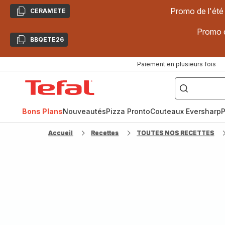
Promo de l'été
CERAMETE
Copier
Promo d
BBQETE26
Copier
Paiement en plusieurs fois
["Poêles
inox,
Accueil
Cake
Factory,
Tefal
Planchas,
Céramique..."]
Bons Plans
Nouveautés
Pizza Pronto
Couteaux Eversharp
P
Accueil
Recettes
TOUTES NOS RECETTES