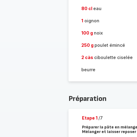
80 cl
eau
1
oignon
100 g
noix
250 g
poulet émincé
2 càs
ciboulette ciselée
beurre
Préparation
Etape 1
/7
Préparer la pâte en mélangean
Mélanger et laisser reposer