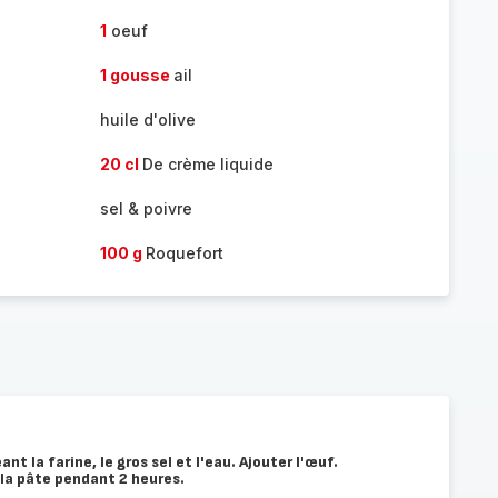
1
oeuf
1 gousse
ail
huile d'olive
20 cl
De crème liquide
sel & poivre
100 g
Roquefort
t la farine, le gros sel et l'eau. Ajouter l'œuf.
 la pâte pendant 2 heures.