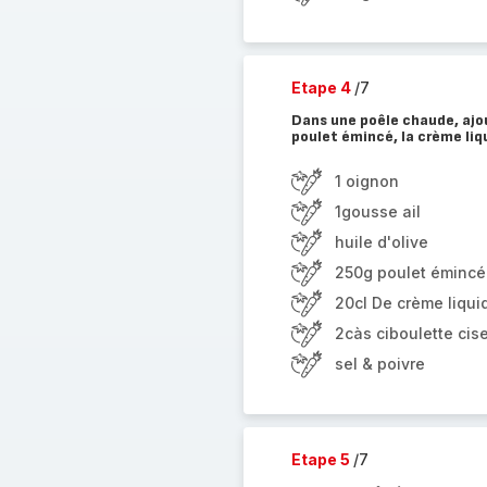
Etape 4
/7
Dans une poêle chaude, ajoute
poulet émincé, la crème liqui
1 oignon
1gousse ail
huile d'olive
250g poulet émincé
20cl De crème liqui
2càs ciboulette cis
sel & poivre
Etape 5
/7