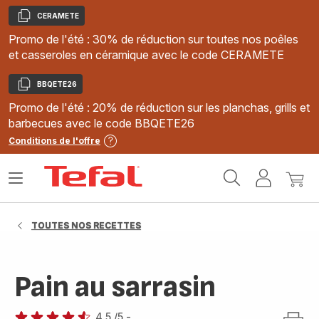
CERAMETE
Copier
Promo de l'été : 30% de réduction sur toutes nos poêles
et casseroles en céramique avec le code CERAMETE
BBQETE26
Copier
Promo de l'été : 20% de réduction sur les planchas, grills et
barbecues avec le code BBQETE26
Conditions de l'offre
Accueil
Ouvrir
Mon
Mon
Tefal
le
compte
panie
menu
TOUTES NOS RECETTES
Pain au sarrasin
4.5
/5
-