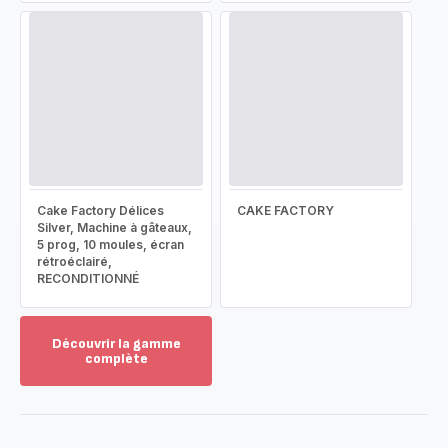
Cake Factory Délices
CAKE FACTORY
Silver, Machine à gâteaux,
5 prog, 10 moules, écran
rétroéclairé,
RECONDITIONNÉ
Découvrir la gamme
complète
Voir
plus...
-
Découvrir