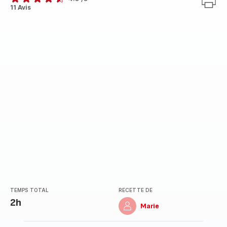
ratings.4.5
11 Avis
TEMPS TOTAL
RECETTE DE
2h
Marie