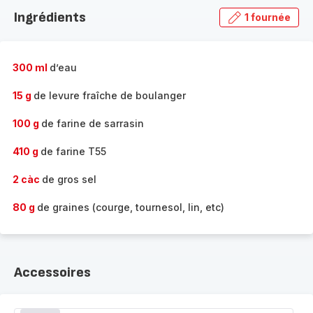
la
Ingrédients
1 fournée
gamme
complète
-
300 ml
d’eau
15 g
de levure fraîche de boulanger
100 g
de farine de sarrasin
410 g
de farine T55
2 càc
de gros sel
80 g
de graines (courge, tournesol, lin, etc)
Accessoires