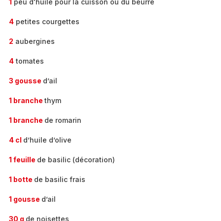
1
peu d'huile pour la cuisson ou du beurre
4
petites courgettes
2
aubergines
4
tomates
3 gousse
d’ail
1 branche
thym
1 branche
de romarin
4 cl
d’huile d’olive
1 feuille
de basilic (décoration)
1 botte
de basilic frais
1 gousse
d’ail
30 g
de noisettes