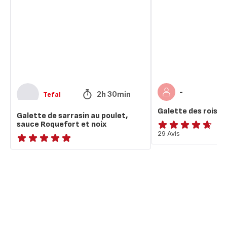
sarrasin
rois
au
à
poulet,
ma
sauce
façon
Roquefort
et
noix
-
2h 30min
Tefal
Galette des rois à
Galette de sarrasin au poulet,
sauce Roquefort et noix
ratings.4.6
29 Avis
ratings.NaN