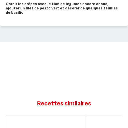
Garnir les crêpes avec le tian de légumes encore chaud,
ajouter un filet de pesto vert et décorer de quelques feuilles
de basilic.
Recettes similaires
Galette
Galette
de
des