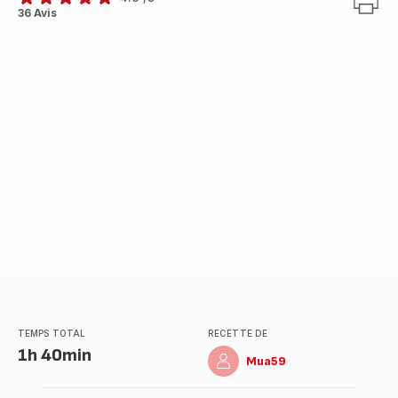
ratings.4.9
36 Avis
TEMPS TOTAL
RECETTE DE
1h 40min
Mua59