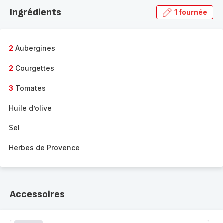
la
Ingrédients
1 fournée
gamme
complète
-
2
Aubergines
2
Courgettes
3
Tomates
Huile d’olive
Sel
Herbes de Provence
Accessoires