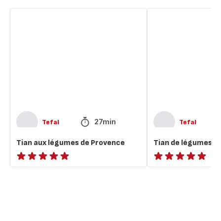
Tian
Tian
aux
de
légumes
légumes
de
Provence
27min
Tefal
Tefal
Tian aux légumes de Provence
Tian de légumes
ratings.NaN
ratings.NaN