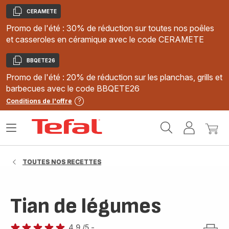
CERAMETE
Copier
Promo de l'été : 30% de réduction sur toutes nos poêles
et casseroles en céramique avec le code CERAMETE
BBQETE26
Copier
Promo de l'été : 20% de réduction sur les planchas, grills et
barbecues avec le code BBQETE26
Conditions de l'offre
Accueil
Ouvrir
Mon
Mon
Tefal
le
compte
panie
menu
TOUTES NOS RECETTES
Tian de légumes
4.9
/5
-