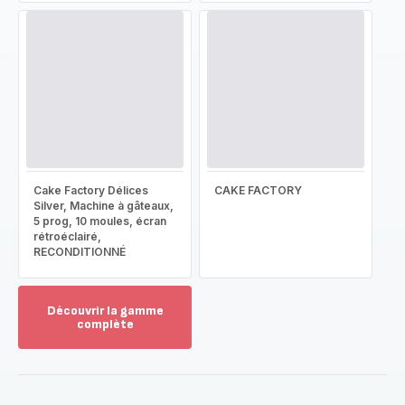
Cake Factory Délices
CAKE FACTORY
Silver, Machine à gâteaux,
5 prog, 10 moules, écran
rétroéclairé,
RECONDITIONNÉ
Découvrir la gamme
complète
Voir
plus...
-
Découvrir