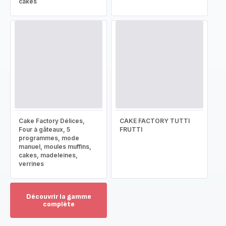
cakes
Cake Factory Délices,
CAKE FACTORY TUTTI
Four à gâteaux, 5
FRUTTI
programmes, mode
manuel, moules muffins,
cakes, madeleines,
verrines
Découvrir la gamme
complète
Voir
plus...