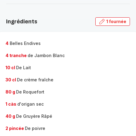
-
Découvrir
la
Ingrédients
1 fournée
gamme
complète
-
4
Belles Endives
4 tranche
de Jambon Blanc
10 cl
De Lait
30 cl
De crème fraîche
80 g
De Roquefort
1 càs
d'origan sec
40 g
De Gruyère Râpé
2 pincée
De poivre