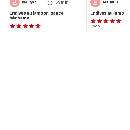
55min
Nougat
MaudLS
Endives au jambon, sauce
Endives au jambon
béchamel
Avis
1 Avis
ratings.NaN
5
étoiles
(moyenne)