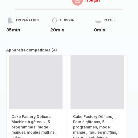
Nougat
PRÉPARATION
CUISSON
REPOS
35min
20min
0min
Appareils compatibles (4)
Cake Factory Délices,
Cake Factory Délices,
Machine à gâteaux, 5
Four à gâteaux, 5
programmes, mode
programmes, mode
manuel, moules muffins,
manuel, moules muffins,
cakes
cakes, madeleines,