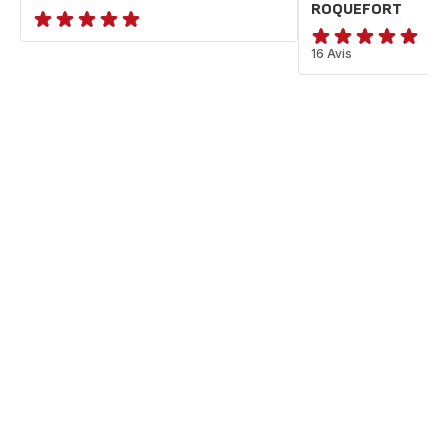
ROQUEFORT
ratings.NaN
Avis
16 Avis
5
étoiles
(moyenne)