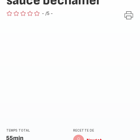
sauce béchamel
-
/5
-
ratings.0
TEMPS TOTAL
RECETTE DE
55min