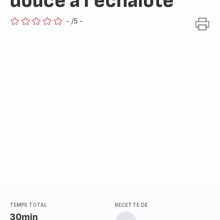
douce à l'échalote
-
/5
-
ratings.0
TEMPS TOTAL
RECETTE DE
30min