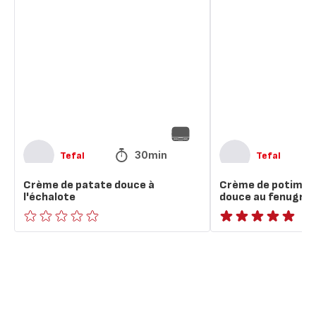
de
de
patate
potimarron
douce
et
à
patate
l'échalote
douce
au
fenugrec
30min
Tefal
Tefal
Crème de patate douce à
Crème de potimar
l'échalote
douce au fenugre
ratings.0
ratings.NaN