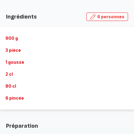
Ingrédients
6 personnes
900 g
3 pièce
1 gousse
2 cl
80 cl
6 pincée
Préparation