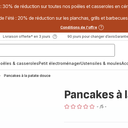
 : 30% de réduction sur toutes nos poêles et casseroles en
e l'été : 20% de réduction sur les planchas, grills et barbec
Conditions de l'offre
Livraison offerte* en 3 jours
90 jours pour changer d’avis
Garantie
oêles & casseroles
Petit électroménager
Ustensiles & moules
Ac
Pancakes à la patate douce
Pancakes à 
-
/5
-
ratings.0