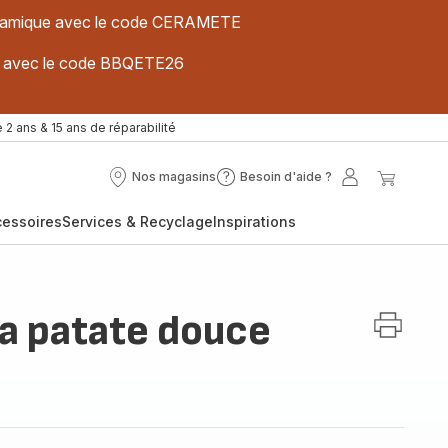
 céramique avec le code CERAMETE
ues avec le code BBQETE26
 2 ans & 15 ans de réparabilité
Nos magasins
Besoin d'aide ?
Nos
Besoin
Mon
Mon
magasins
d'aide
compte
panier
cessoires
Services & Recyclage
Inspirations
?
la patate douce