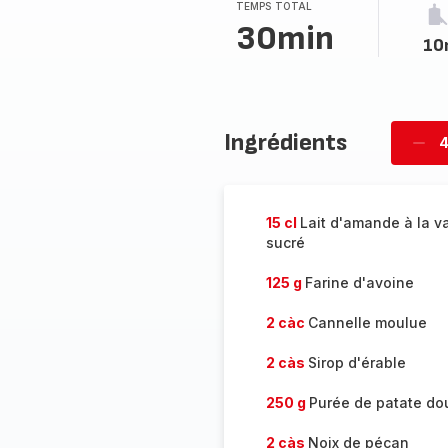
TEMPS TOTAL
30min
10
Ingrédients
4
Supp
per
15 cl
Lait d'amande à la v
sucré
125 g
Farine d'avoine
2 càc
Cannelle moulue
2 càs
Sirop d'érable
250 g
Purée de patate do
2 càs
Noix de pécan