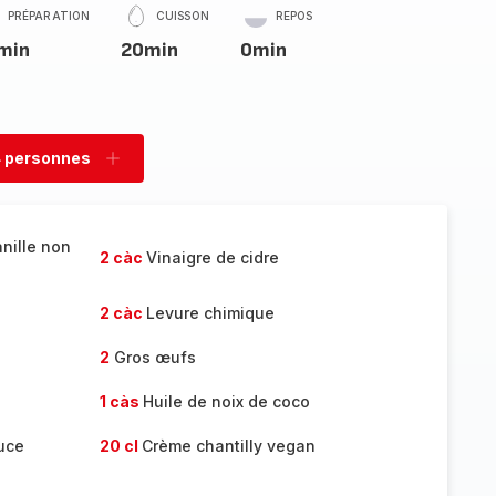
PRÉPARATION
CUISSON
REPOS
min
20min
0min
 personnes
rimer
Ajouter
sonnes
personnes
anille non
2 càc
Vinaigre de cidre
2 càc
Levure chimique
2
Gros œufs
1 càs
Huile de noix de coco
uce
20 cl
Crème chantilly vegan