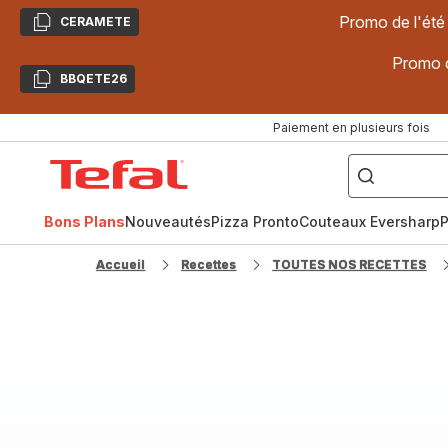
Promo de l'été
CERAMETE
Copier
Promo d
BBQETE26
Copier
Paiement en plusieurs fois
["Poêles
inox,
Accueil
Cake
Factory,
Tefal
Planchas,
Céramique..."]
Bons Plans
Nouveautés
Pizza Pronto
Couteaux Eversharp
P
Accueil
Recettes
TOUTES NOS RECETTES