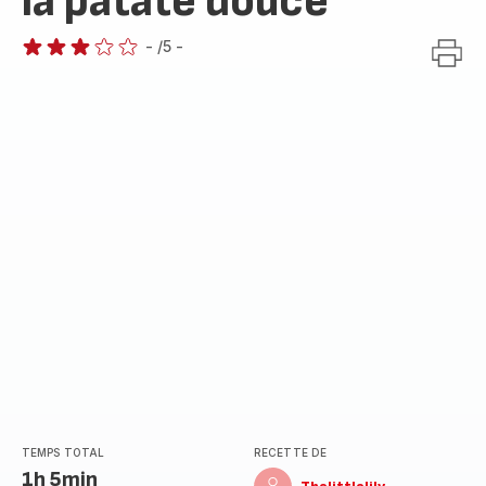
la patate douce
-
/5
-
Avis
3
étoiles
(moyenne)
TEMPS TOTAL
RECETTE DE
1h 5min