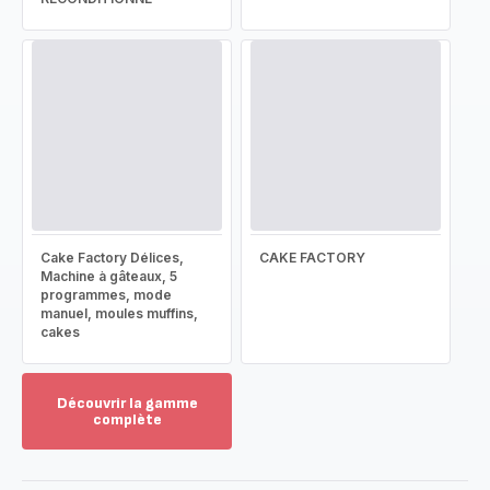
Cake Factory Délices,
CAKE FACTORY
Machine à gâteaux, 5
programmes, mode
manuel, moules muffins,
cakes
Découvrir la gamme
complète
Voir
plus...
-