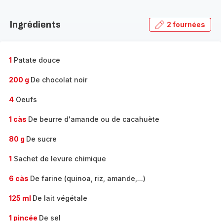
Découvrir
la
Ingrédients
2 fournées
gamme
complète
-
1
Patate douce
200 g
De chocolat noir
4
Oeufs
1 càs
De beurre d'amande ou de cacahuète
80 g
De sucre
1
Sachet de levure chimique
6 càs
De farine (quinoa, riz, amande,...)
125 ml
De lait végétale
1 pincée
De sel