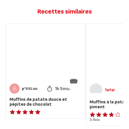
Recettes similaires
Muffins
Muffins
de
à
patate
la
douce
patate
et
douce
pépites
feta
de
et
chocolat
piment
1h 5min
p'titLou
Tefal
Muffins de patate douce et
Muffins à la patat
pépites de chocolat
piment
ratings.NaN
ratings.3.7
3 Avis