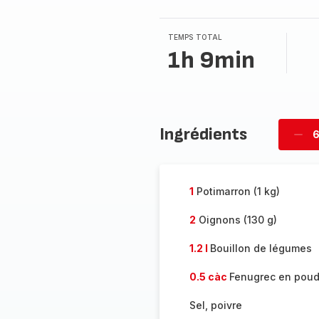
TEMPS TOTAL
1h 9min
Ingrédients
6
Supp
per
1
Potimarron (1 kg)
2
Oignons (130 g)
1.2 l
Bouillon de légumes
0.5 càc
Fenugrec en poud
Sel, poivre