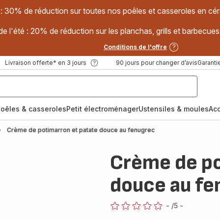
 : 30% de réduction sur toutes nos poêles et casseroles en
e l'été : 20% de réduction sur les planchas, grills et barbec
Conditions de l'offre
Livraison offerte* en 3 jours
90 jours pour changer d’avis
Garantie
oêles & casseroles
Petit électroménager
Ustensiles & moules
Ac
Crème de potimarron et patate douce au fenugrec
Crème de po
douce au fe
-
/5
-
ratings.0