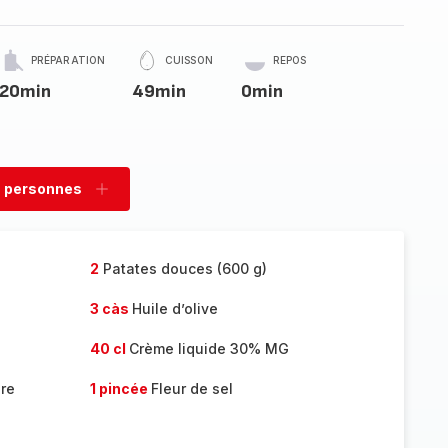
PRÉPARATION
CUISSON
REPOS
20min
49min
0min
 personnes
rimer
Ajouter
sonnes
personnes
2
Patates douces (600 g)
3 càs
Huile d’olive
40 cl
Crème liquide 30% MG
re
1 pincée
Fleur de sel