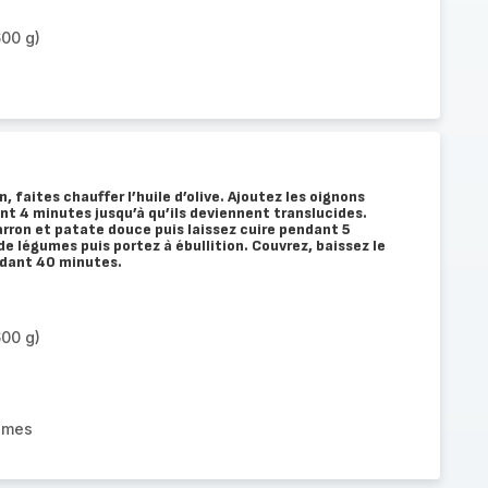
600 g)
, faites chauffer l’huile d’olive. Ajoutez les oignons
ant 4 minutes jusqu’à qu’ils deviennent translucides.
rron et patate douce puis laissez cuire pendant 5
de légumes puis portez à ébullition. Couvrez, baissez le
ndant 40 minutes.
600 g)
gumes