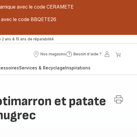
 céramique avec le code CERAMETE
ues avec le code BBQETE26
 2 ans & 15 ans de réparabilité
Nos magasins
Besoin d'aide ?
Nos
Besoin
Mon
Mon
magasins
d'aide
compte
panier
cessoires
Services & Recyclage
Inspirations
?
timarron et patate
nugrec