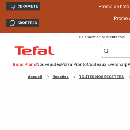
Promo de l'été
CERAMETE
Copier
Promo d
BBQETE26
Copier
Paiement en plusieurs fois
["Poêles
inox,
Accueil
Cake
Factory,
Tefal
Planchas,
Céramique..."]
Bons Plans
Nouveautés
Pizza Pronto
Couteaux Eversharp
P
Accueil
Recettes
TOUTES NOS RECETTES