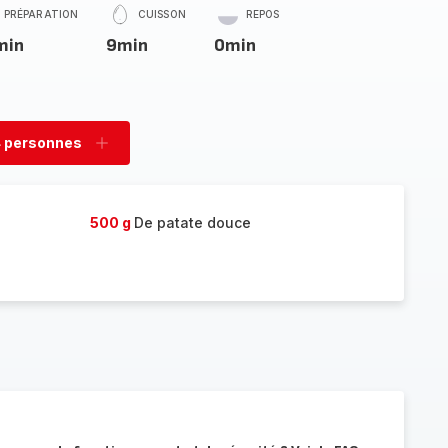
PRÉPARATION
CUISSON
REPOS
min
9min
0min
 personnes
rimer
Ajouter
sonnes
personnes
500 g
De patate douce