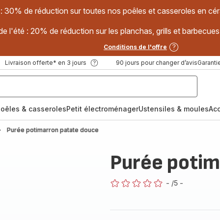
 : 30% de réduction sur toutes nos poêles et casseroles en
e l'été : 20% de réduction sur les planchas, grills et barbec
Conditions de l'offre
Livraison offerte* en 3 jours
90 jours pour changer d’avis
Garantie
oêles & casseroles
Petit électroménager
Ustensiles & moules
Ac
Purée potimarron patate douce
Purée potim
-
/5
-
ratings.0