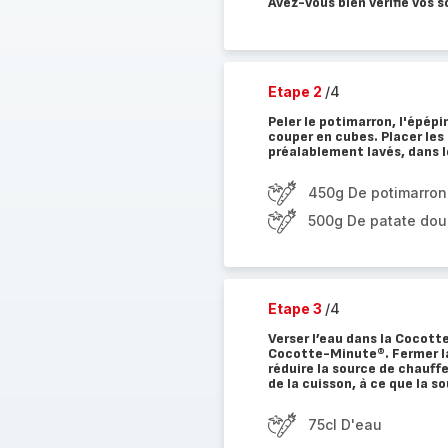
Avez-vous bien vérifié vos 
Etape 2
/4
Peler le potimarron, l'épépi
couper en cubes. Placer les
préalablement lavés, dans l
450g De potimarron
500g De patate do
Etape 3
/4
Verser l’eau dans la Cocotte
Cocotte-Minute®. Fermer l
réduire la source de chauffe 
de la cuisson, à ce que la 
75cl D'eau