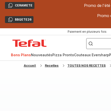
Promo de l'été
CERAMETE
Copier
Promo d
BBQETE26
Copier
Paiement en plusieurs fois
["Poêles
inox,
Accueil
Cake
Factory,
Tefal
Planchas,
Céramique..."]
Bons Plans
Nouveautés
Pizza Pronto
Couteaux Eversharp
P
Accueil
Recettes
TOUTES NOS RECETTES