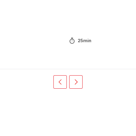
25min
Précédent
Suivant
Recipe
Recipe
card
card
slider
slider