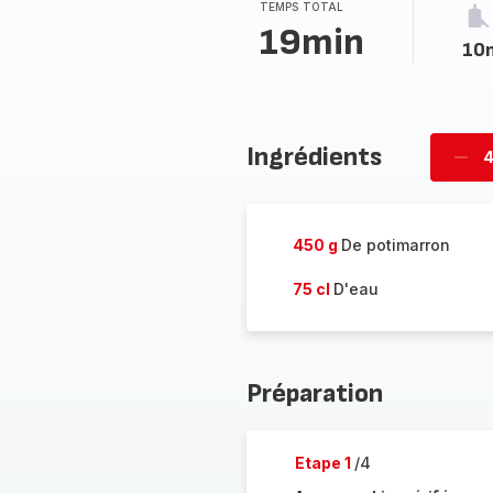
TEMPS TOTAL
19min
10
Ingrédients
4
Supp
per
450 g
De potimarron
75 cl
D'eau
Préparation
Etape 1
/4