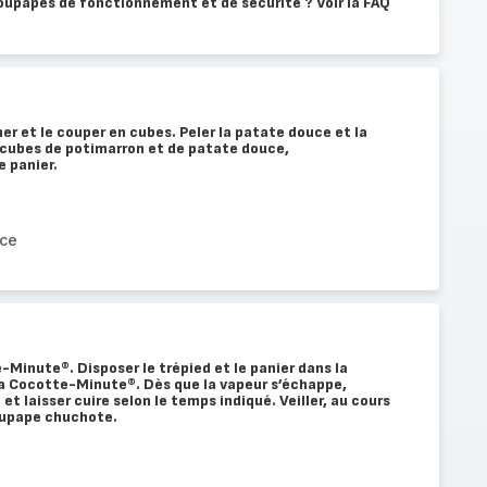
soupapes de fonctionnement et de sécurité ? Voir la FAQ
ner et le couper en cubes. Peler la patate douce et la
 cubes de potimarron et de patate douce,
e panier.
uce
-Minute®. Disposer le trépied et le panier dans la
a Cocotte-Minute®. Dès que la vapeur s’échappe,
et laisser cuire selon le temps indiqué. Veiller, au cours
soupape chuchote.