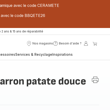
 céramique avec le code CERAMETE
ues avec le code BBQETE26
 2 ans & 15 ans de réparabilité
Nos magasins
Besoin d'aide ?
Nos
Besoin
Mon
Mon
magasins
d'aide
compte
panier
cessoires
Services & Recyclage
Inspirations
?
arron patate douce