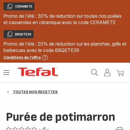
CERAMETE
Copier
Promo de l'été : 30% de réduction sur toutes nos poêles
et casseroles en céramique avec le code CERAMETE
BBQETE26
Copier
Promo de l'été : 20% de réduction sur les planchas, grills et
barbecues avec le code BBQETE26
Conditions de l'offre
Accueil
Ouvrir
Mon
Mon
Tefal
le
compte
panie
menu
TOUTES NOS RECETTES
Purée de potimarron
-
/5
-