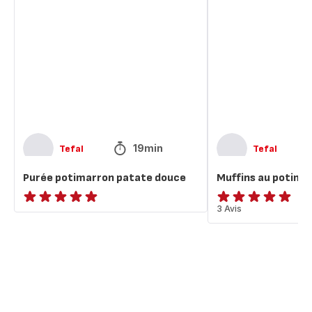
potimarron
au
patate
potimarron
douce
19min
Tefal
Tefal
Purée potimarron patate douce
Muffins au potima
ratings.NaN
Avis
3 Avis
5
étoiles
(moyenne)