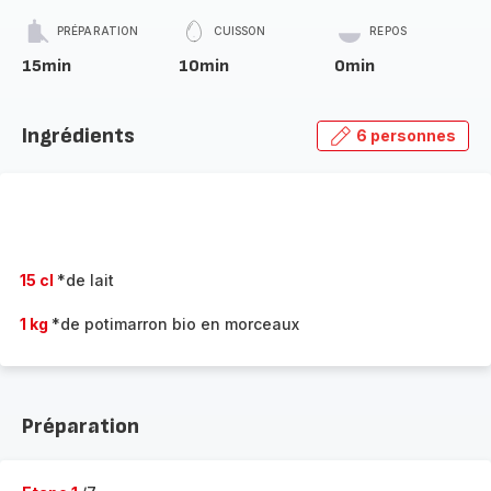
PRÉPARATION
CUISSON
REPOS
15min
10min
0min
Ingrédients
6 personnes
15 cl
*de lait
1 kg
*de potimarron bio en morceaux
Préparation