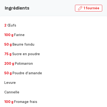
la
Ingrédients
1 fournée
gamme
complète
-
2
Œufs
100 g
Farine
50 g
Beurre fondu
75 g
Sucre en poudre
200 g
Potimarron
50 g
Poudre d'amande
Levure
Cannelle
100 g
Fromage frais