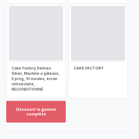
Cake Factory Délices
CAKE FACTORY
Silver, Machine à gâteaux,
5 prog, 10 moules, écran
rétroéclairé,
RECONDITIONNÉ
Découvrir la gamme
complète
Voir
plus...
-
Découvrir