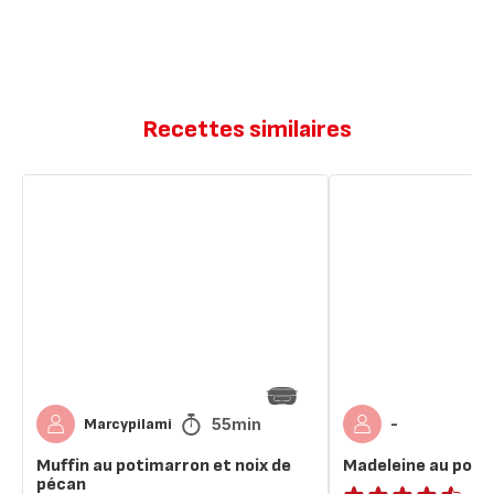
Recettes similaires
Muffin
Madeleine
au
au
potimarron
potimarron
et
noix
de
pécan
55min
Marcypilami
-
Muffin au potimarron et noix de
Madeleine au poti
pécan