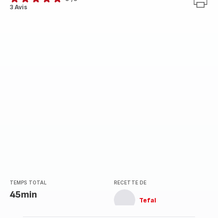
Avis
3 Avis
5
étoiles
(moyenne)
TEMPS TOTAL
RECETTE DE
45min
Tefal