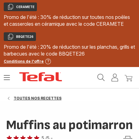
CERAMETE
Copier
Promo de l'été : 30% de réduction sur toutes nos poêles
et casseroles en céramique avec le code CERAMETE
BBQETE26
Copier
Promo de l'été : 20% de réduction sur les planchas, grills et
barbecues avec le code BBQETE26
Conditions de l'offre
Accueil
Ouvrir
Mon
Mon
Tefal
le
compte
panie
menu
TOUTES NOS RECETTES
Muffins au potimarron
5
/5
-