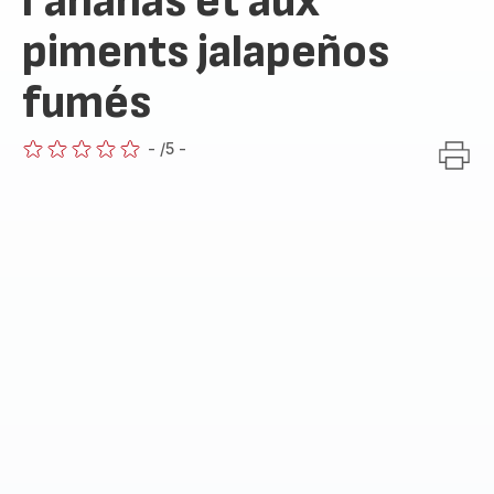
l’ananas et aux
piments jalapeños
fumés
-
/5
-
ratings.0