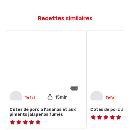
Recettes similaires
Côtes
Côtes
de
de
porc
porc
à
à
l’ananas
la
et
lyonnaise
aux
piments
jalapeños
fumés
15min
Tefal
Tefal
Côtes de porc à l’ananas et aux
Côtes de porc à la
piments jalapeños fumés
ratings.NaN
ratings.NaN