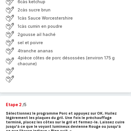
6càs ketchup
2càs sucre brun
1càs Sauce Worcestershire
1càs cumin en poudre
2gousse ail haché
sel et poivre
4tranche ananas
4pièce côtes de porc désossées (environ 175 g
chacune)
Etape 2
/5
Sélectionnez le programme Porc et appuyez sur OK. Huilez
légèrement les plaques du gril. Une fois le préchauffage
terminé, placez les côtes sur le gril et fermez-le. Laissez cuire
jusqu'à ce que le voyant lumineux devienne Rouge ou jusqu'à
ce que l’écran indique « Bien cuit ».