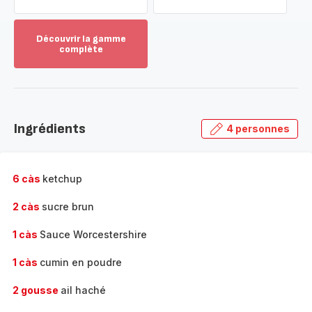
Découvrir la gamme
complète
Voir
plus...
-
Découvrir
la
Ingrédients
4 personnes
gamme
complète
-
6 càs
ketchup
2 càs
sucre brun
1 càs
Sauce Worcestershire
1 càs
cumin en poudre
2 gousse
ail haché