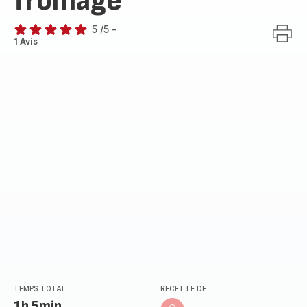
fromage
5
/5
-
Avis
1 Avis
5
étoiles
(moyenne)
TEMPS TOTAL
RECETTE DE
1h 5min