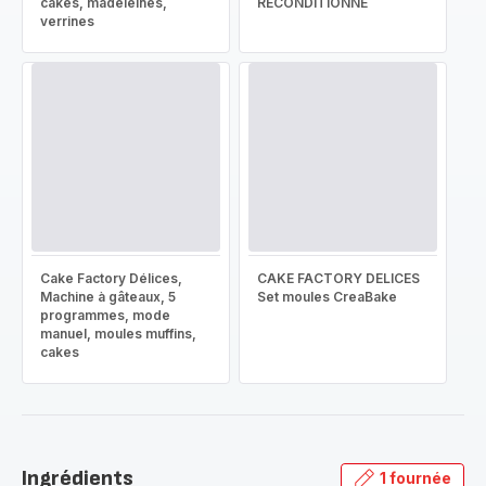
cakes, madeleines,
RECONDITIONNÉ
verrines
Cake Factory Délices,
CAKE FACTORY DELICES
Machine à gâteaux, 5
Set moules CreaBake
programmes, mode
manuel, moules muffins,
cakes
Ingrédients
1 fournée