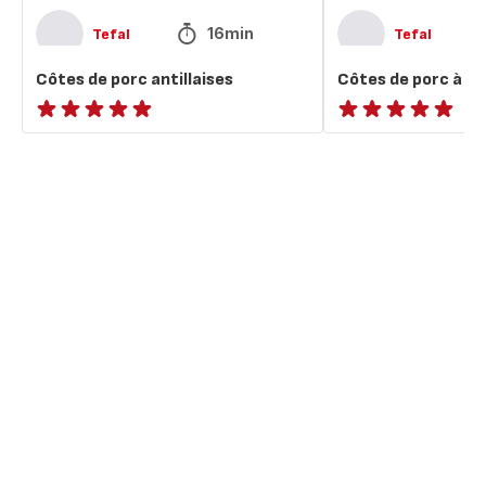
16min
Tefal
Tefal
Côtes de porc antillaises
Côtes de porc à la
ratings.NaN
ratings.NaN