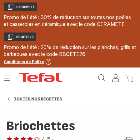
CERAMETE
Copier
Promo de l'été : 30% de réduction sur toutes nos poêles
et casseroles en céramique avec le code CERAMETE
BBQETE26
Copier
Promo de l'été : 20% de réduction sur les planchas, grills et
barbecues avec le code BBQETE26
Conditions de l'offre
Accueil
Ouvrir
Mon
Mon
Tefal
le
compte
panie
menu
TOUTES NOS RECETTES
Briochettes
4
/5
-