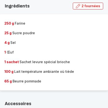
la
Ingrédients
2 fournées
gamme
complète
-
250 g
Farine
25 g
Sucre poudre
4 g
Sel
1
Œuf
1 sachet
Sachet levure spécial brioche
100 g
Lait température ambiante où tiède
65 g
Beurre pommade
Accessoires