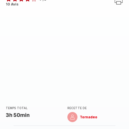
Avis
10 Avis
4
étoiles
(moyenne)
TEMPS TOTAL
RECETTE DE
3h 50min
Tornadeo