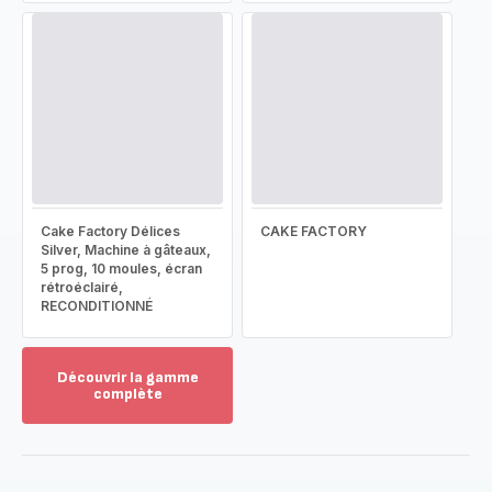
Cake Factory Délices
CAKE FACTORY
Silver, Machine à gâteaux,
5 prog, 10 moules, écran
rétroéclairé,
RECONDITIONNÉ
Découvrir la gamme
complète
Voir
plus...
-
Découvrir