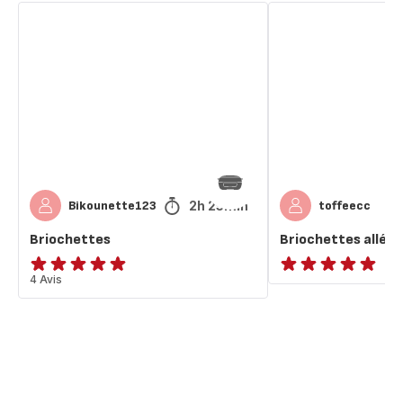
Briochettes
Briochettes
allégées
2h 25min
Bikounette123
toffeecc
Briochettes
Briochettes allég
Avis
4 Avis
ratings.NaN
5
étoiles
(moyenne)