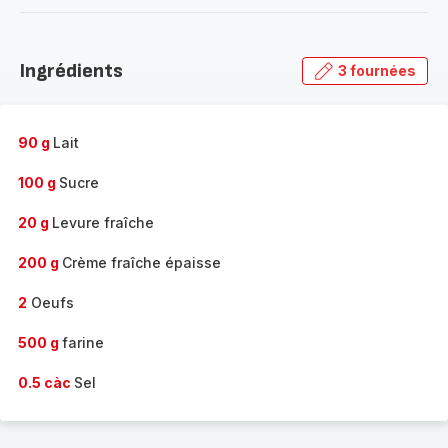
-
Découvrir
la
Ingrédients
3 fournées
gamme
complète
-
90 g
Lait
100 g
Sucre
20 g
Levure fraîche
200 g
Crème fraîche épaisse
2
Oeufs
500 g
farine
0.5 càc
Sel