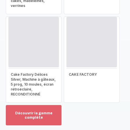
cakes, madeleines,
verrines
Cake Factory Délices
CAKE FACTORY
Silver, Machine à gâteaux,
5 prog, 10 moules, écran
rétroéclairé,
RECONDITIONNÉ
Découvrir la gamme
complète
Voir
plus...