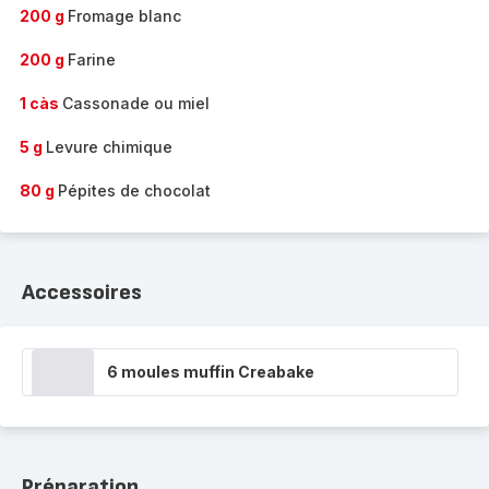
200 g
Fromage blanc
200 g
Farine
1 càs
Cassonade ou miel
5 g
Levure chimique
80 g
Pépites de chocolat
Accessoires
6 moules muffin Creabake
Préparation