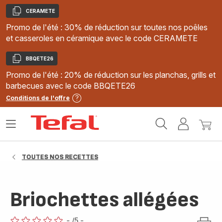
CERAMETE
Copier
Promo de l'été : 30% de réduction sur toutes nos poêles
et casseroles en céramique avec le code CERAMETE
BBQETE26
Copier
Promo de l'été : 20% de réduction sur les planchas, grills et
barbecues avec le code BBQETE26
Conditions de l'offre
Accueil
Ouvrir
Mon
Mon
Tefal
le
compte
panie
menu
TOUTES NOS RECETTES
Briochettes allégées
-
/5
-