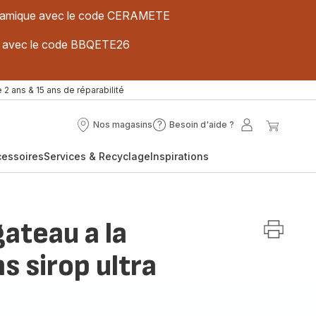
 céramique avec le code CERAMETE
ues avec le code BBQETE26
 2 ans & 15 ans de réparabilité
Nos magasins
Besoin d'aide ?
Nos
Besoin
Mon
Mon
magasins
d'aide
compte
panier
cessoires
Services & Recyclage
Inspirations
?
ateau a la
 sirop ultra