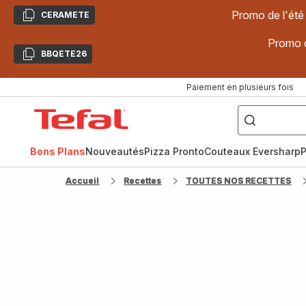
Promo de l'été
CERAMETE
Copier
Promo d
BBQETE26
Copier
Paiement en plusieurs fois
["Poêles
inox,
Accueil
Cake
Factory,
Tefal
Planchas,
Céramique..."]
Bons Plans
Nouveautés
Pizza Pronto
Couteaux Eversharp
P
Accueil
Recettes
TOUTES NOS RECETTES