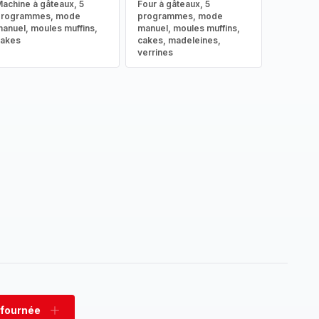
achine à gâteaux, 5
Four à gâteaux, 5
programmes, mode
programmes, mode
anuel, moules muffins,
manuel, moules muffins,
cakes
cakes, madeleines,
verrines
 fournée
rimer
Ajouter