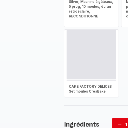
Silver, Machine à gâteaux,
M
5 prog, 10 moules, écran
rétroéclairé,
m
RECONDITIONNÉ
CAKE FACTORY DELICES
Set moules CreaBake
Ingrédients
1
Supp