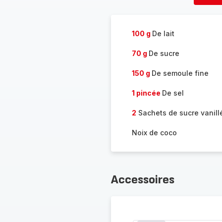
four
100 g
De lait
70 g
De sucre
150 g
De semoule fine
1 pincée
De sel
2
Sachets de sucre vanill
Noix de coco
Accessoires