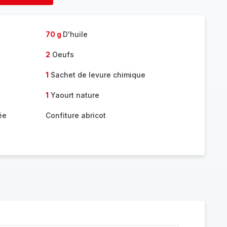
née
fournée
70 g
D'huile
2
Oeufs
1
Sachet de levure chimique
1
Yaourt nature
ée
Confiture abricot