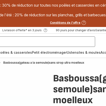
 : 30% de réduction sur toutes nos poêles et casseroles en
e l'été : 20% de réduction sur les planchas, grills et barbec
Conditions de l'offre
Livraison offerte* en 3 jours
90 jours pour changer d’avis
Garantie
oêles & casseroles
Petit électroménager
Ustensiles & moules
Ac
Basboussa(gateau a la semoule)sans sirop ultra moelleux
Basboussa(g
semoule)sans
moelleux