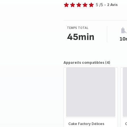
5
/5
-
2 Avis
Avis
5
étoiles
(moyenne)
TEMPS TOTAL
45min
10
Appareils compatibles (4)
Cake Factory Délices
C