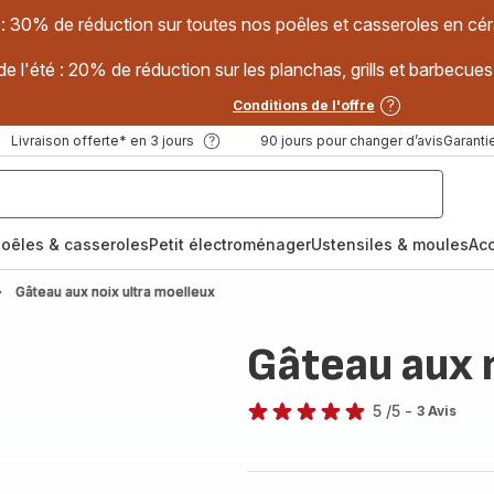
 : 30% de réduction sur toutes nos poêles et casseroles en
e l'été : 20% de réduction sur les planchas, grills et barbec
Conditions de l'offre
Livraison offerte* en 3 jours
90 jours pour changer d’avis
Garantie
oêles & casseroles
Petit électroménager
Ustensiles & moules
Ac
Gâteau aux noix ultra moelleux
Gâteau aux 
5
/5
-
3 Avis
Avis
5
étoiles