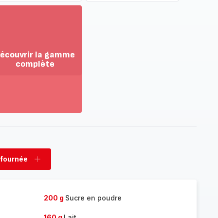
écouvrir la gamme
complète
ir
us...
couvrir
amme
mplète
 fournée
rimer
Ajouter
née
fournée
200 g
Sucre en poudre
160 g
Lait