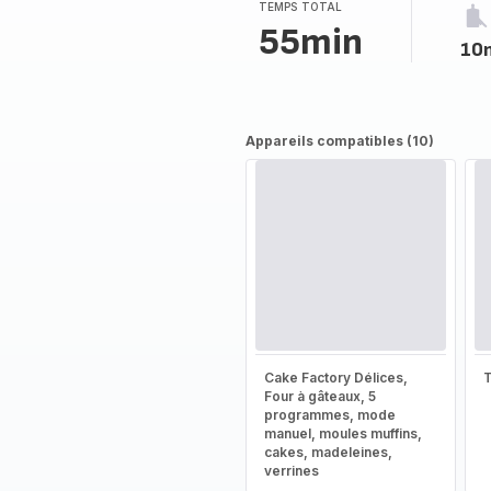
(moyenne)
TEMPS TOTAL
55min
10
Appareils compatibles (10)
Cake Factory Délices,
T
Four à gâteaux, 5
programmes, mode
manuel, moules muffins,
cakes, madeleines,
verrines