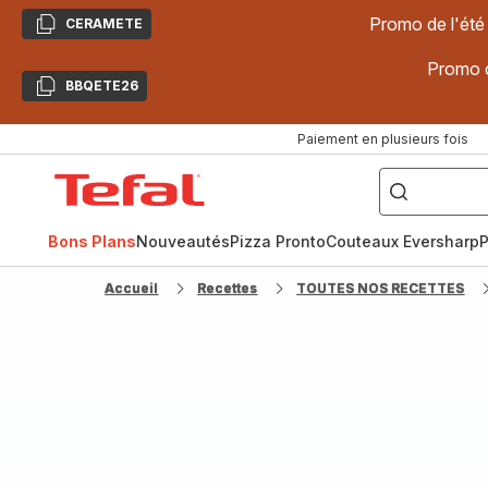
Promo de l'été
CERAMETE
Copier
Promo d
BBQETE26
Copier
Paiement en plusieurs fois
["Poêles
inox,
Accueil
Cake
Factory,
Tefal
Planchas,
Céramique..."]
Bons Plans
Nouveautés
Pizza Pronto
Couteaux Eversharp
P
Accueil
Recettes
TOUTES NOS RECETTES