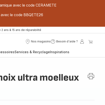
 céramique avec le code CERAMETE
ues avec le code BBQETE26
 2 ans & 15 ans de réparabilité
Nos magasins
Besoin d'aide ?
Nos
Besoin
Mon
Mon
magasins
d'aide
compte
panier
cessoires
Services & Recyclage
Inspirations
?
noix ultra moelleux