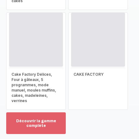
cakes
Cake Factory Délices,
CAKE FACTORY
Four à gâteaux, 5
programmes, mode
manuel, moules muffins,
cakes, madeleines,
verrines
Découvrir la gamme
complète
Voir
plus...