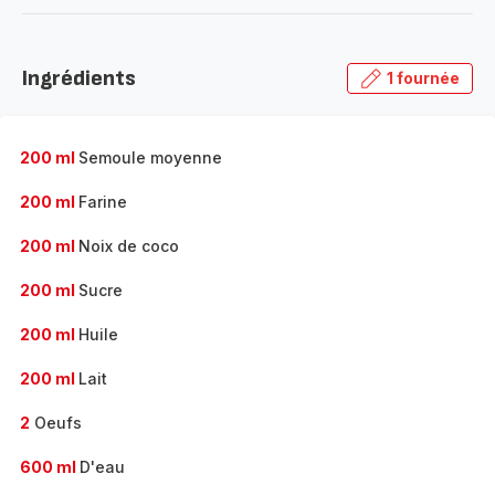
-
Découvrir
la
Ingrédients
1 fournée
gamme
complète
-
200 ml
Semoule moyenne
200 ml
Farine
200 ml
Noix de coco
200 ml
Sucre
200 ml
Huile
200 ml
Lait
2
Oeufs
600 ml
D'eau