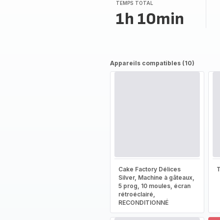
(moyenne)
TEMPS TOTAL
1h 10min
Appareils compatibles (10)
Cake Factory Délices
T
Silver, Machine à gâteaux,
5 prog, 10 moules, écran
rétroéclairé,
RECONDITIONNÉ