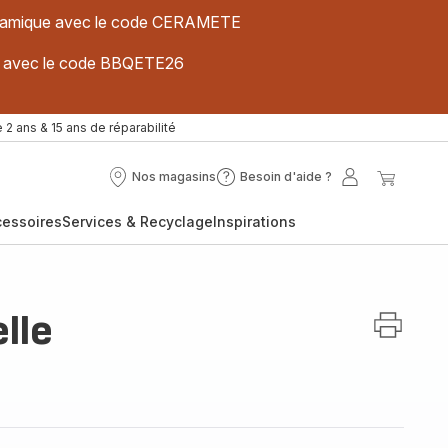
 céramique avec le code CERAMETE
ues avec le code BBQETE26
 2 ans & 15 ans de réparabilité
Nos magasins
Besoin d'aide ?
Nos
Besoin
Mon
Mon
magasins
d'aide
compte
panier
cessoires
Services & Recyclage
Inspirations
?
lle