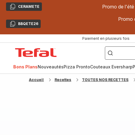
Promo de l'été
CERAMETE
Copier
Promo d
BBQETE26
Copier
Paiement en plusieurs fois
["Poêles
inox,
Accueil
Cake
Factory,
Tefal
Planchas,
Céramique..."]
Bons Plans
Nouveautés
Pizza Pronto
Couteaux Eversharp
P
Accueil
Recettes
TOUTES NOS RECETTES