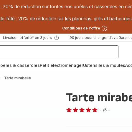
 : 30% de réduction sur toutes nos poêles et casseroles en
e l'été : 20% de réduction sur les planchas, grills et barbec
Conditions de l'offre
Livraison offerte* en 3 jours
90 jours pour changer d’avis
Garantie
oêles & casseroles
Petit électroménager
Ustensiles & moules
Ac
Tarte mirabelle
Tarte mirabe
-
/5
-
Avis
5
étoiles