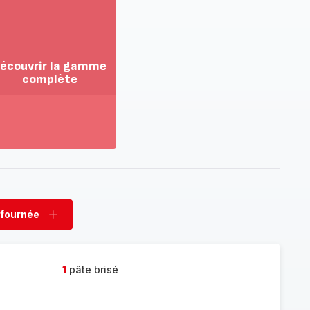
écouvrir la gamme
complète
ir
us...
couvrir
amme
mplète
 fournée
rimer
Ajouter
née
fournée
1
pâte brisé