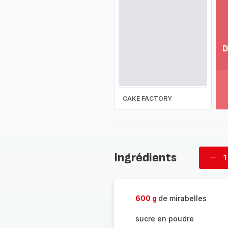
D
Vo
pl
-
Dé
CAKE FACTORY
la
g
co
-
Ingrédients
1
Supp
four
600 g
de mirabelles
sucre en poudre