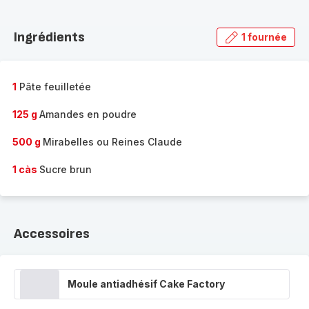
Découvrir
la
Ingrédients
1 fournée
gamme
complète
-
1
Pâte feuilletée
125 g
Amandes en poudre
500 g
Mirabelles ou Reines Claude
1 càs
Sucre brun
Accessoires
Moule antiadhésif Cake Factory