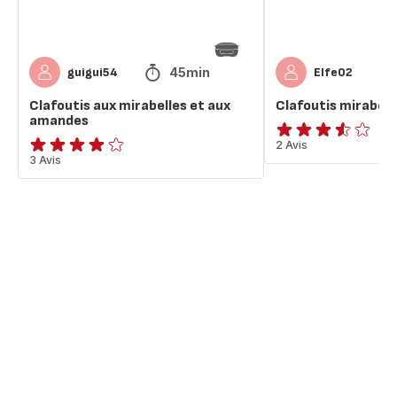
45min
guigui54
Elfe02
Clafoutis aux mirabelles et aux
Clafoutis mirabel
amandes
ratings.3.5
2 Avis
Avis
3 Avis
4
étoiles
(moyenne)