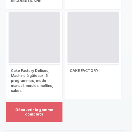
RECONDITIONNÉ
Cake Factory Délices,
CAKE FACTORY
Machine à gâteaux, 5
programmes, mode
manuel, moules muffins,
cakes
Découvrir la gamme
complète
Voir
plus...
-