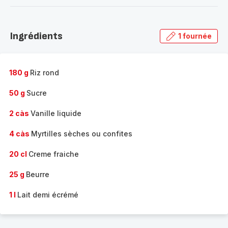
-
Découvrir
la
Ingrédients
1 fournée
gamme
complète
-
180 g
Riz rond
50 g
Sucre
2 càs
Vanille liquide
4 càs
Myrtilles sèches ou confites
20 cl
Creme fraiche
25 g
Beurre
1 l
Lait demi écrémé