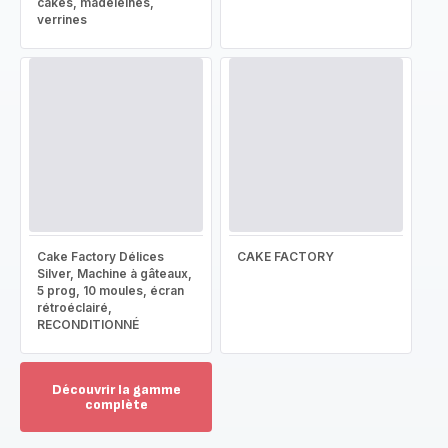
cakes, madeleines,
verrines
Cake Factory Délices
CAKE FACTORY
Silver, Machine à gâteaux,
5 prog, 10 moules, écran
rétroéclairé,
RECONDITIONNÉ
Découvrir la gamme
complète
Voir
plus...