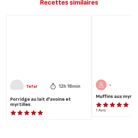
Recettes similaires
Porridge
Muffins
au
aux
lait
myrtilles
d'avoine
et
myrtilles
-
12h 18min
Tefal
Muffins aux myrtil
Porridge au lait d'avoine et
myrtilles
Avis
1 Avis
5
ratings.NaN
étoiles
(moyenne)