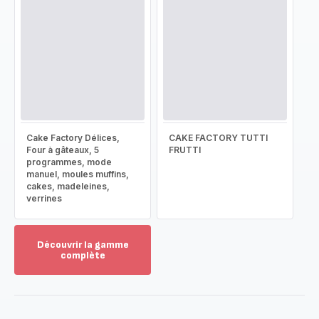
Cake Factory Délices,
CAKE FACTORY TUTTI
Four à gâteaux, 5
FRUTTI
programmes, mode
manuel, moules muffins,
cakes, madeleines,
verrines
Découvrir la gamme
complète
Voir
plus...
-
Découvrir