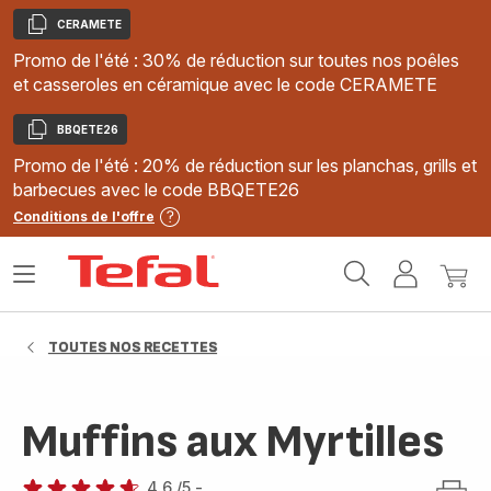
CERAMETE
Copier
Promo de l'été : 30% de réduction sur toutes nos poêles
et casseroles en céramique avec le code CERAMETE
BBQETE26
Copier
Promo de l'été : 20% de réduction sur les planchas, grills et
barbecues avec le code BBQETE26
Conditions de l'offre
Accueil
Ouvrir
Mon
Mon
Tefal
le
compte
panie
menu
TOUTES NOS RECETTES
Muffins aux Myrtilles
4.6
/5
-