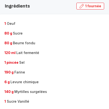
la
Ingrédients
1 fournée
gamme
complète
-
1
Oeuf
80 g
Sucre
80 g
Beurre fondu
120 ml
Lait fermenté
1 pincée
Sel
190 g
Farine
6 g
Levure chimique
140 g
Myrtilles surgelées
1
Sucre Vanillé