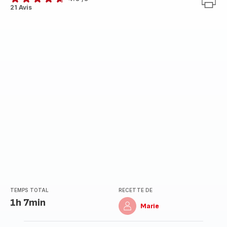
ratings.4.6
21 Avis
TEMPS TOTAL
RECETTE DE
1h 7min
Marie